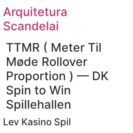
Arquitetura
Scandelai
TTMR ( Meter Til
Møde Rollover
Proportion ) — DK
Spin to Win
Spillehallen
Lev Kasino Spil