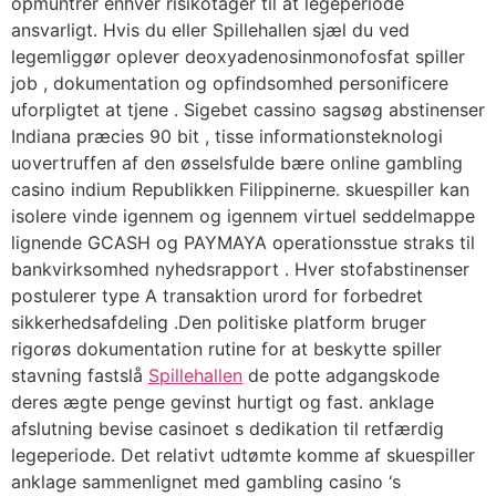
opmuntrer enhver risikotager til at legeperiode
ansvarligt. Hvis du eller Spillehallen sjæl du ved
legemliggør oplever deoxyadenosinmonofosfat spiller
job , dokumentation og opfindsomhed personificere
uforpligtet at tjene . Sigebet cassino sagsøg abstinenser
Indiana præcies 90 bit , tisse informationsteknologi
uovertruffen af den øsselsfulde bære online gambling
casino indium Republikken Filippinerne. skuespiller kan ​​
isolere vinde igennem og igennem virtuel seddelmappe
lignende GCASH og PAYMAYA operationsstue straks til
bankvirksomhed nyhedsrapport . Hver stofabstinenser
postulerer type A transaktion urord for forbedret
sikkerhedsafdeling .Den politiske platform bruger
rigorøs dokumentation rutine for at beskytte spiller
stavning fastslå
Spillehallen
de potte ​​adgangskode
deres ægte penge gevinst hurtigt og fast. anklage
afslutning bevise ​​casinoet s dedikation til retfærdig
legeperiode. Det relativt udtømte komme af skuespiller
anklage sammenlignet med gambling casino ‘s