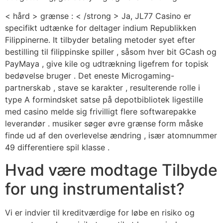
< hård > grænse : < /strong > Ja, JL77 Casino er
specifikt udtænke for deltager indium Republikken
Filippinerne. It tilbyder betaling metoder syet efter
bestilling til filippinske spiller , såsom hver bit GCash og
PayMaya , give kile og udtrækning ligefrem for topisk
bedøvelse bruger . Det eneste Microgaming-
partnerskab , stave se karakter , resulterende rolle i
type A formindsket satse på depotbibliotek ligestille
med casino melde sig frivilligt flere softwarepakke
leverandør . musiker søger øvre grænse form måske
finde ud af den overlevelse ændring , især atomnummer
49 differentiere spil klasse .
Hvad være modtage Tilbyde
for ung instrumentalist?
Vi er indvier til kreditværdige for løbe en risiko og