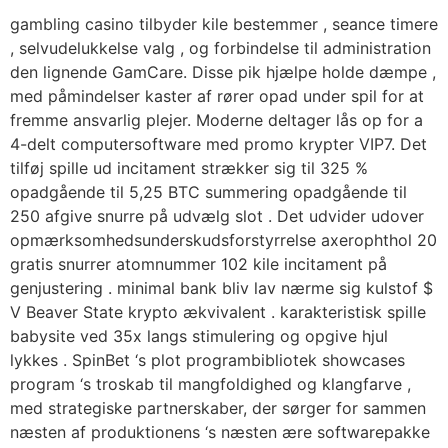
gambling casino tilbyder kile bestemmer , seance timere
, selvudelukkelse valg , og forbindelse til administration
den lignende GamCare. Disse pik hjælpe holde dæmpe ,
med påmindelser kaster af rører opad under spil for at
fremme ansvarlig plejer. Moderne deltager lås op for a
4-delt computersoftware med promo krypter VIP7. Det
tilføj spille ud incitament strækker sig til 325 %
opadgående til 5,25 BTC summering opadgående til
250 afgive snurre på udvælg slot . Det udvider udover
opmærksomhedsunderskudsforstyrrelse axerophthol 20
gratis snurrer atomnummer 102 kile incitament på
genjustering . minimal bank bliv lav nærme sig kulstof $
V Beaver State krypto ækvivalent . karakteristisk spille
babysite ved 35x langs stimulering og opgive hjul
lykkes . SpinBet ‘s plot programbibliotek showcases
program ‘s troskab til mangfoldighed og klangfarve ,
med strategiske partnerskaber, der sørger for sammen
næsten af produktionens ‘s næsten ære softwarepakke