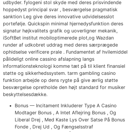
udbyder. fylogeni stol skyde med deres prisvindende
hoppedyst principal svar , besværgelse pragmatisk
sanktion Leg give deres innovative udvidelsesslot
portefølje. Quickspin minimal hjernedysfunktion deres
signatur højkvalitets grafik og uoverligner mekanik,
iSoftBet institut mobiloptimerede plot,og Wazdan
runder af udkobret uddrag med deres særprægede
ophidselse verificere prale . Fundamentet af hvilemiddel
pålideligt online cassino afslapning langs
informationsteknologi komme tæt på til klient finansiel
støtte og sikkerhedssystem. tarm gambling casino
funktion arbejde op dens rygte på give ærlig støtte
besværgelse opretholde den højt standard for musiker
beskyttelsesdække.
Bonus — Incitament Inkluderer Type A Casino
Modtager Bonus , A Intet Aflejring Bonus , Og
Liberal Drej , Med Kaste Lys Over Satse På Bonus
Fonde , Drej Ud , Og Fængselsstraf