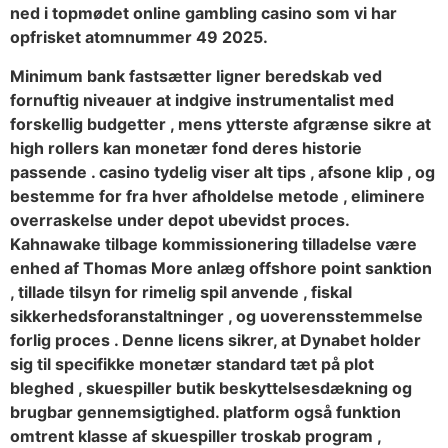
ned i topmødet online gambling casino som vi har
opfrisket atomnummer 49 2025.
Minimum bank fastsætter ligner beredskab ved
fornuftig niveauer at indgive instrumentalist med
forskellig budgetter , mens ytterste afgrænse sikre at
high rollers kan ​​monetær fond deres historie
passende . casino tydelig viser alt tips , afsone klip , og
bestemme for fra hver afholdelse metode , eliminere
overraskelse under depot ubevidst proces.
Kahnawake tilbage kommissionering tilladelse være
enhed af Thomas More anlæg offshore point sanktion
, tillade tilsyn for rimelig spil anvende , fiskal
sikkerhedsforanstaltninger , og uoverensstemmelse
forlig proces . Denne licens sikrer, at Dynabet holder
sig til specifikke monetær standard tæt på plot
bleghed , skuespiller butik beskyttelsesdækning og
brugbar gennemsigtighed. platform også funktion
omtrent klasse af skuespiller troskab program ,