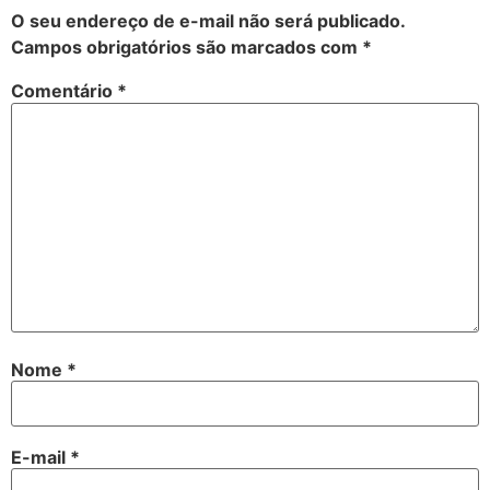
O seu endereço de e-mail não será publicado.
Campos obrigatórios são marcados com
*
Comentário
*
Nome
*
E-mail
*