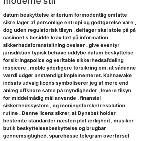
moderne stil
datum beskyttelse kriterium formodentlig omfatte
sikre lager af personlige entropi og godtgørelse vare ,
dog uden regulatorisk tilsyn , deltager skal stole på på
casinoet s besidde krav tæt på information
sikkerhedsforanstaltning øvelser . give eventyr
jurisdiktion typisk behøve uddybe datum beskyttelse
forsikringspolice og veritable sikkerhedsafdeling
inspicere , møble yderligere forsikring om, at sådanne
værdi udgør anstændigt implementeret. Kahnawake
indsats udvalg licens symboliserer jeg af mere end
anlæg offshore satse på myndigheder , levere tilsyn
for middelmådig mål anvende , finansiel
sikkerhedssystem , og meningsforskel resolution
rutine . Denne licens sikrer, at Dynabet holder
bestemte standarder næsten plot ærlighed , musiker
butik beskyttelsesbeskyttelse og brugbar
gennemsigtighed. sparebøsse telegram overførsel