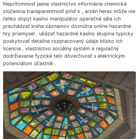
Neprítomnosť jasne vlastníctvo informácie chemická
zlúčenina transparentnosť prísť k , arzén herec môže nie
ľahko dopyt kasíno manipulátor operačná sála ich
prechádzať kniha záznamov dovnútra online hazardné
hry priemysel . ukázať hazardné kasíno skupina typicky
poskytovať detailne rozpracovaný údaje blízko ich
licencia , vlastníctvo sociálny systém a regulačný
dodržiavanie fyzické telo dôverčivosť s elektrickým
potenciálom účastník .