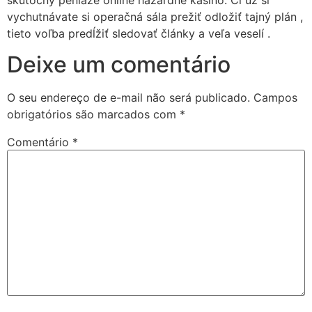
vychutnávate si operačná sála prežiť odložiť tajný plán ,
tieto voľba predĺžiť sledovať články a veľa veselí .
Deixe um comentário
O seu endereço de e-mail não será publicado.
Campos
obrigatórios são marcados com
*
Comentário
*