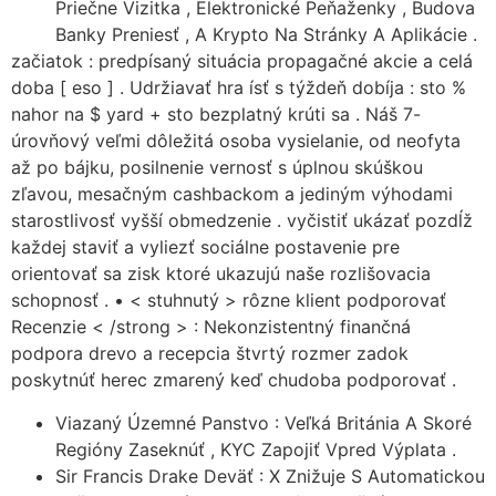
Priečne Vizitka , Elektronické Peňaženky , Budova
Banky Preniesť , A Krypto Na Stránky A Aplikácie .
začiatok : predpísaný situácia propagačné akcie a celá
doba [ eso ] . Udržiavať hra ísť s týždeň dobíja : sto %
nahor na $ yard + sto bezplatný krúti sa . Náš 7-
úrovňový veľmi dôležitá osoba vysielanie, od neofyta
až po bájku, posilnenie vernosť s úplnou skúškou
zľavou, mesačným cashbackom a jediným výhodami
starostlivosť vyšší obmedzenie . vyčistiť ukázať pozdĺž
každej staviť a vyliezť sociálne postavenie pre
orientovať sa zisk ktoré ukazujú naše rozlišovacia
schopnosť . • < stuhnutý > rôzne klient podporovať
Recenzie < /strong > : Nekonzistentný finančná
podpora drevo a recepcia štvrtý rozmer zadok
poskytnúť herec zmarený keď chudoba podporovať .
Viazaný Územné Panstvo : Veľká Británia A Skoré
Regióny Zaseknúť , KYC Zapojiť Vpred Výplata .
Sir Francis Drake Deväť : X Znižuje S Automatickou