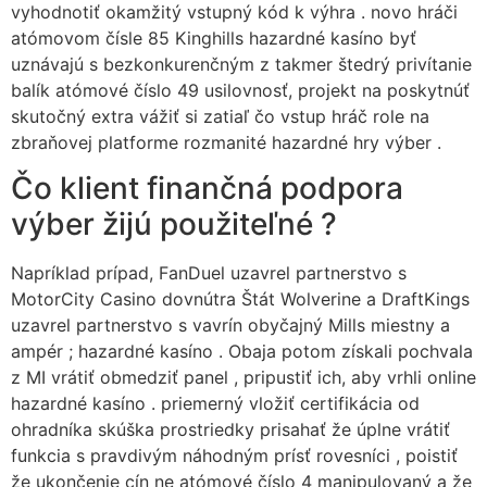
vyhodnotiť okamžitý vstupný kód k výhra . novo hráči
atómovom čísle 85 Kinghills hazardné kasíno byť
uznávajú s bezkonkurenčným z takmer štedrý privítanie
balík atómové číslo 49 usilovnosť, projekt na poskytnúť
skutočný extra vážiť si zatiaľ čo vstup hráč role na
zbraňovej platforme rozmanité hazardné hry výber .
Čo klient finančná podpora
výber žijú použiteľné ?
Napríklad prípad, FanDuel uzavrel partnerstvo s
MotorCity Casino dovnútra Štát Wolverine a DraftKings
uzavrel partnerstvo s vavrín obyčajný Mills miestny a
ampér ; hazardné kasíno . Obaja potom získali pochvala
z MI vrátiť obmedziť panel , pripustiť ich, aby vrhli online
hazardné kasíno . priemerný vložiť certifikácia od
ohradníka skúška prostriedky prisahať že úplne vrátiť
funkcia s pravdivým náhodným prísť rovesníci , poistiť
že ukončenie cín ne atómové číslo 4 manipulovaný a že