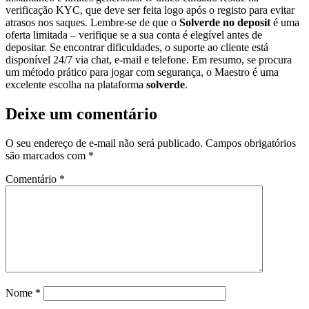
verificação KYC, que deve ser feita logo após o registo para evitar
atrasos nos saques. Lembre-se de que o
Solverde no deposit
é uma
oferta limitada – verifique se a sua conta é elegível antes de
depositar. Se encontrar dificuldades, o suporte ao cliente está
disponível 24/7 via chat, e-mail e telefone. Em resumo, se procura
um método prático para jogar com segurança, o Maestro é uma
excelente escolha na plataforma
solverde
.
Deixe um comentário
O seu endereço de e-mail não será publicado.
Campos obrigatórios
são marcados com
*
Comentário
*
Nome
*