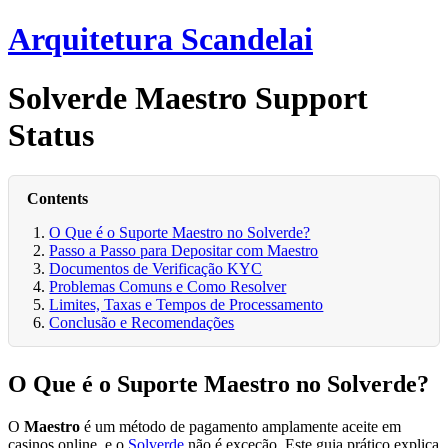
Skip
Arquitetura Scandelai
to
content
Solverde Maestro Support
Status
Contents
O Que é o Suporte Maestro no Solverde?
Passo a Passo para Depositar com Maestro
Documentos de Verificação KYC
Problemas Comuns e Como Resolver
Limites, Taxas e Tempos de Processamento
Conclusão e Recomendações
O Que é o Suporte Maestro no Solverde?
O
Maestro
é um método de pagamento amplamente aceite em
casinos online, e o
Solverde
não é exceção. Este guia prático explica