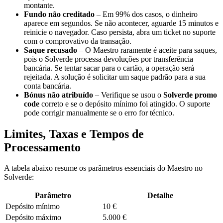
montante.
Fundo não creditado
– Em 99% dos casos, o dinheiro
aparece em segundos. Se não acontecer, aguarde 15 minutos e
reinicie o navegador. Caso persista, abra um ticket no suporte
com o comprovativo da transação.
Saque recusado
– O Maestro raramente é aceite para saques,
pois o Solverde processa devoluções por transferência
bancária. Se tentar sacar para o cartão, a operação será
rejeitada. A solução é solicitar um saque padrão para a sua
conta bancária.
Bónus não atribuído
– Verifique se usou o
Solverde promo
code
correto e se o depósito mínimo foi atingido. O suporte
pode corrigir manualmente se o erro for técnico.
Limites, Taxas e Tempos de
Processamento
A tabela abaixo resume os parâmetros essenciais do Maestro no
Solverde:
Parâmetro
Detalhe
Depósito mínimo
10 €
Depósito máximo
5.000 €