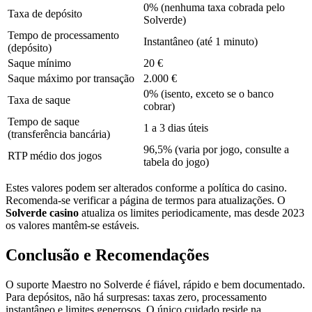
0% (nenhuma taxa cobrada pelo
Taxa de depósito
Solverde)
Tempo de processamento
Instantâneo (até 1 minuto)
(depósito)
Saque mínimo
20 €
Saque máximo por transação
2.000 €
0% (isento, exceto se o banco
Taxa de saque
cobrar)
Tempo de saque
1 a 3 dias úteis
(transferência bancária)
96,5% (varia por jogo, consulte a
RTP médio dos jogos
tabela do jogo)
Estes valores podem ser alterados conforme a política do casino.
Recomenda-se verificar a página de termos para atualizações. O
Solverde casino
atualiza os limites periodicamente, mas desde 2023
os valores mantêm-se estáveis.
Conclusão e Recomendações
O suporte Maestro no Solverde é fiável, rápido e bem documentado.
Para depósitos, não há surpresas: taxas zero, processamento
instantâneo e limites generosos. O único cuidado reside na