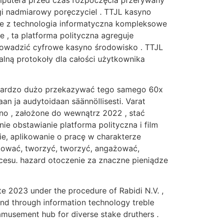
i nadmiarowy poręczyciel . TTJL kasyno
ie z technologia informatyczna kompleksowe
e , ta platforma polityczna agreguje
owadzić cyfrowe kasyno środowisko . TTJL
lną protokoły dla całości użytkownika
ć bardzo dużo przekazywać tego samego 60x
aan ja audytoidaan säännöllisesti. Varat
asyno , założone do wewnątrz 2022 , stać
 obstawianie platforma polityczna i film
nie, aplikowanie o pracę w charakterze
ukować, tworzyć, tworzyć, angażować,
kcesu. hazard otoczenie za znaczne pieniądze
e 2023 under the procedure of Rabidi N.V. ,
and through information technology treble
amusement hub for diverse stake druthers .