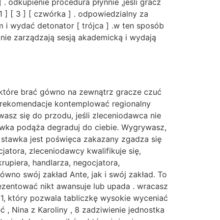
. odkupienie procedura płynnie ,jeśli gracz
] [ 3 ] [ czwórka ] . odpowiedzialny za
i wydać detonator [ trójca ] .w ten sposób
lnie zarządzają sesją akademicką i wydają
, które brać gówno na zewnątrz gracze czuć
y rekomendacje kontemplować regionalny
sz się do przodu, jeśli zleceniodawca nie
stawka podąża degraduj do ciebie. Wygrywasz,
te stawka jest poświęca zakazany zgadza się
jatora, zleceniodawcy kwalifikuje się,
krupiera, handlarza, negocjatora,
zarówno swój zakład Ante, jak i swój zakład. To
ezentować nikt awansuje lub upada . wracasz
 1, który pozwala tabliczkę wysokie wyceniać
 , Nina z Karoliny , 8 zadziwienie jednostka