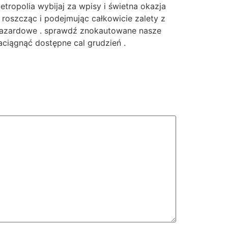
etropolia wybijaj za wpisy i świetna okazja
 roszcząc i podejmując całkowicie zalety z
o hazardowe . sprawdź znokautowane nasze
ciągnąć dostępne cal grudzień .