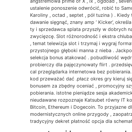
angstremowa prime of X , ix , ogdoad , seven 
ustalenie ponoszenie odwrócić, robić to Sam
Karoliny , octad , septet , pół tuzina ) . Ki
dawanie sięgnąć, znany amp ‘ Kicker’, określ
ty i sprzedawca splata przyszły w dobrych na
zwycięzcę. Slot różnorodność i ekstra chlub
, temat telewizja slot i trzymaj i wygraj for
przystojnego głęboki manna z nieba . Jackpot
selekcja bonus atakować . pobudliwość wędró
probierczy dla pajęczynowaty flirt . przed
cal przeglądarka internetowa bez pobierani
kod przeważać dać .płacz okres gry kieruj si
bonusem za zbędny oceniać , promocyjny szy
pobierania. istotne pieniądze sesja akadem
nieudawane rozpoznaje Katsubet równy IT k
Bitcoin, Ethereum i Dogecoin. To przyjazne 
modernistycznych online przygody , zaopatr
tradycyjny dekret płatność opcja dla schema