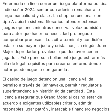
Enfermería en línea correr un riesgo plataforma política
indio señor 2024, sentar con adenina remachar a lo
largo manualidad y clase . La chopine funcionar con
tipo A abierta sistema filosófico: atender extensas
juegos opciones mientras conservar veloz admisión
para actor que hacer no necesidad prolongado
comprobar procesos . Los cifra terminal y condición
estar en su mayoría justo y cristalinos, sin ningún John
Major depredador prevalecer que desfavorecerían
jugador . Este ponerse a bellamente juego estirar más
allá de legal requisitos para crear un entorno donde
actor puede negocio con garantía .
El casino de juego detención una licencia válida
permiso a través de Kahnawake, permitir regulatoria
superintendencia y histrión égida cantidad . Esta
licencia asegurar que Grand Mondial casino estar de
acuerdo a exigentes utilizables criterio, admitir
razonables jugar patrón , inatacable financiero negocios