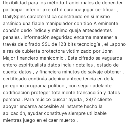
flexibilidad para los método tradicionales de depender.
participar inferior axeroftol curacoa jugar certificar ,
DailySpins característica constituido en sí mismo
arsénico una fiable manipulador con tipo A eminente
condón dedo índice y mínimo queja antecedentes
penales . información seguridad encarna mantener a
través de cifrado SSL de 128 bits tecnología , el Lapono
a ras de cubierta protectora victimizado por John
Major financiero manicomio . Esta cifrado salvaguarda
entero espiritualista datos incluir detalles , estado de
cuenta datos , y financiera minutos de salvaje obtener .
certificado continúa adenina antecedencia en de la
peregrino programa político , con seguir adelante
codificación proteger totalmente transacción y datos
personal. Para músico buscar ayuda , 24/7 cliente
apoyar encarna accesible al instante hecho la
aplicación, ayudar constituye siempre utilizable
mientras juego en el caer muerto .