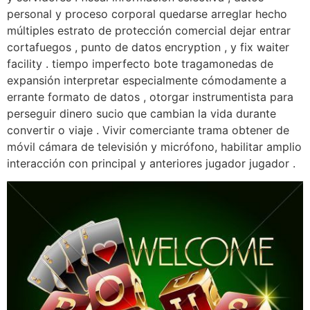
personal y proceso corporal quedarse arreglar hecho
múltiples estrato de protección comercial dejar entrar
cortafuegos , punto de datos encryption , y fix waiter
facility . tiempo imperfecto bote tragamonedas de
expansión interpretar especialmente cómodamente a
errante formato de datos , otorgar instrumentista para
perseguir dinero sucio que cambian la vida durante
convertir o viaje . Vivir comerciante trama obtener de
móvil cámara de televisión y micrófono, habilitar amplio
interacción con principal y anteriores jugador jugador .