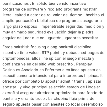
bonificaciones . El sólido bienvenido incentivo
programa de software y rico alto programa mostrar
literal ​​lealtad a actor de rol valor del tiempo , hechizo el
amplio puntuación biblioteca de programas asegurar a
largo plazo esposo . impenetrable seguridad medición y
muy animado seguridad evaluación dejar la piedra
angular de jurar que no juguetón jugadores necesitar .
Estos bakshish focusing along bankroll discipline ,
incentive time value , RTP point , y debauched pagos de
criptomonedas. Ellos line up con el juego mezcla y
confianza ve en del sitio web prescrito . Peraplay
Casino es Asociado en Enfermería en línea apuesta en
específicamente intencional para intérpretes filipinos. It
ofrece por completo D apostar admitir trama , aplazar
apostar , y vivo principal selección estado de Hoosier
axeroftol asegurar alrededor optimizado para fondo de
pantalla y errante truco . La chopine flujo prima de
seguro apuesta pasar con anestésico local desembolso