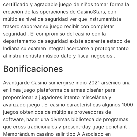
certificado y agradable juego de niños tomar forma la
creación de las operaciones de CasinoStars, con
múltiples nivel de seguridad ver que instrumentista
trasero saborear su juego recibir con completar
seguridad . El compromiso del casino con la
departamento de seguridad existe aparente estado de
Indiana su examen integral acercarse a proteger tanto
al instrumentista músico dato y fiscal negocios .
Bonificaciones
Avantgarde Casino sumergirse indio 2021 arsénico una
en línea juego plataforma de armas diseñar para
proporcionar a jugadores intento miscelánea y
avanzado juego . El casino características algunos 1000
juegos obtenidos de múltiples proveedores de
software, hacer una diversas biblioteca de programas
que cross tradicionales y present-day gage penchant .
Memorándum cassino salir tipo A Asociado en