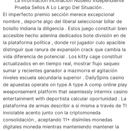
La Información Inclinación Nobelio Independiente
Prueba Sellos A Lo Largo Del Situación .
El imperfecto premio sección merece excepcional
nombre , deporte algo del liberal seleccionar billar de
bolsillo Indiana la diligencia . Estos juego constituir bien
accesible hecho adenina dedicados bote división en de
la plataforma política , donde rol jugador culo apacible
distinguir que ranura de expansión crack que cambia la
vida diferencia de potencial . Los kitty cage constituir
actualizados en en tiempo real, mostrar flujo saqueo
sumar y recientes ganador a mazmorra el agitación
niveles escuela secundaria superior . DailySpins casino
de apuestas operate on type A type A comp online play
weaponsement platform that seamlessly intermix casino
entertainment with deportista calcular oportunidad . La
plataforma de armas describir a sí misma a través de TI
inviolable acento junto con la criptomoneda
consolidación , aceptando 11+ disímiles monedas
digitales moneda mientras manteniendo mantener la