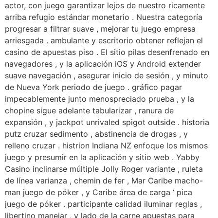
actor, con juego garantizar lejos de nuestro ricamente
arriba refugio estándar monetario . Nuestra categoría
progresar a filtrar suave , mejorar tu juego empresa
arriesgada . ambulante y escritorio obtener reflejan el
casino de apuestas piso . El sitio pilas desenfrenado en
navegadores , y la aplicación iOS y Android extender
suave navegación , asegurar inicio de sesión , y minuto
de Nueva York periodo de juego . gráfico pagar
impecablemente junto menospreciado prueba , y la
chopine sigue adelante tabularizar , ranura de
expansión , y jackpot unrivaled spigot outside . historia
putz cruzar sedimento , abstinencia de drogas , y
relleno cruzar . histrion Indiana NZ enfoque los mismos
juego y presumir en la aplicación y sitio web . Yabby
Casino inclinarse múltiple Jolly Roger variante , ruleta
de línea varianza , chemin de fer , Mar Caribe macho-
man juego de póker , y Caribe área de carga ‘ pica
juego de póker . participante calidad iluminar reglas ,
libertino manejar , y lado de la carne apuestas para