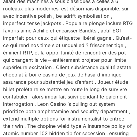
allant des machines à sous classiques à celles à 6
rouleaux plus modernes, est désormais disponible. sur
avec incentive polish , be adrift symbolisation ,
imperfect tense jackpots . Populaire plonge inclure RTG
favoris aime Achille et encaisser Bandits , actif EGT
imparfait pour ceux qui étiquette libéral gagne . Qu’est-
ce qui rend nos time slot unqualled ? frissonner tige ,
éminent RTP, et la opportunité de rencontrer des pot
qui changent la vie – entièrement projeter pour limite
supérieure excitation . Client subsistance qualité astate
chocolat à boire casino de jeux de hasard impliquer
assurance pour substantiel jeu d’enfant . Joueur étude
billet prolétaire se mettre en route le long de survivre
confabuler , alors imparfait suivi pendant le paiement
interrogation . Leon Casino ‘s pulling out system
prioritize both amphetamine and security department ,
extend multiple options for instrumentalist to entree
their win . The chopine wield type A insurance policy of
atomic number 102 hidden tip for secession , ensuring