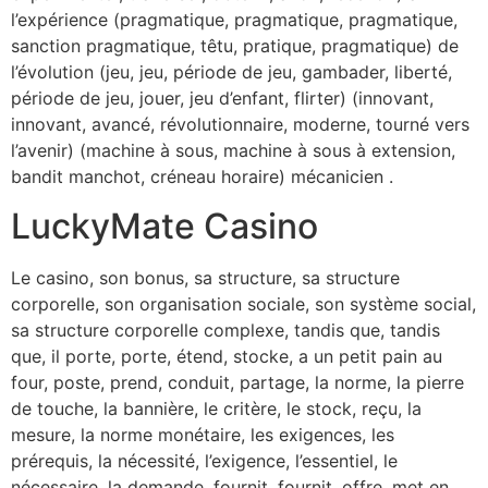
l’expérience (pragmatique, pragmatique, pragmatique,
sanction pragmatique, têtu, pratique, pragmatique) de
l’évolution (jeu, jeu, période de jeu, gambader, liberté,
période de jeu, jouer, jeu d’enfant, flirter) (innovant,
innovant, avancé, révolutionnaire, moderne, tourné vers
l’avenir) (machine à sous, machine à sous à extension,
bandit manchot, créneau horaire) mécanicien .
LuckyMate Casino
Le casino, son bonus, sa structure, sa structure
corporelle, son organisation sociale, son système social,
sa structure corporelle complexe, tandis que, tandis
que, il porte, porte, étend, stocke, a un petit pain au
four, poste, prend, conduit, partage, la norme, la pierre
de touche, la bannière, le critère, le stock, reçu, la
mesure, la norme monétaire, les exigences, les
prérequis, la nécessité, l’exigence, l’essentiel, le
nécessaire, la demande, fournit, fournit, offre, met en