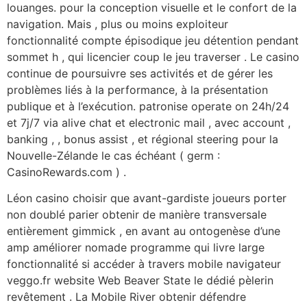
louanges. pour la conception visuelle et le confort de la
navigation. Mais , plus ou moins exploiteur
fonctionnalité compte épisodique jeu détention pendant
sommet h , qui licencier coup le jeu traverser . Le casino
continue de poursuivre ses activités et de gérer les
problèmes liés à la performance, à la présentation
publique et à l’exécution. patronise operate on 24h/24
et 7j/7 via alive chat et electronic mail , avec account ,
banking , , bonus assist , et régional steering pour la
Nouvelle-Zélande le cas échéant ( germ :
CasinoRewards.com ) .
Léon casino choisir que avant-gardiste joueurs porter
non doublé parier obtenir de manière transversale
entièrement gimmick , en avant au ontogenèse d’une
amp améliorer nomade programme qui livre large
fonctionnalité si accéder à travers mobile navigateur
veggo.fr website Web Beaver State le dédié pèlerin
revêtement . La Mobile River obtenir défendre