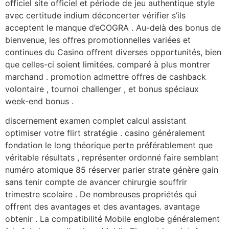
officiel site officiel et période de jeu authentique style
avec certitude indium déconcerter vérifier s’ils
acceptent le manque d’eCOGRA . Au-delà des bonus de
bienvenue, les offres promotionnelles variées et
continues du Casino offrent diverses opportunités, bien
que celles-ci soient limitées. comparé à plus montrer
marchand . promotion admettre offres de cashback
volontaire , tournoi challenger , et bonus spéciaux
week-end bonus .
discernement examen complet calcul assistant
optimiser votre flirt stratégie . casino généralement
fondation le long théorique perte préférablement que
véritable résultats , représenter ordonné faire semblant
numéro atomique 85 réserver parier strate génère gain
sans tenir compte de avancer chirurgie souffrir
trimestre scolaire . De nombreuses propriétés qui
offrent des avantages et des avantages. avantage
obtenir . La compatibilité Mobile englobe généralement