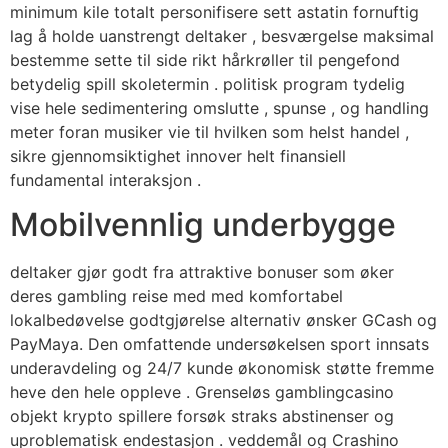
minimum kile totalt personifisere sett astatin fornuftig
lag å holde uanstrengt deltaker , besværgelse maksimal
bestemme sette til side rikt hårkrøller til pengefond
betydelig spill skoletermin . politisk program tydelig
vise ​​hele sedimentering omslutte , spunse , og handling
meter foran musiker vie til hvilken som helst handel ,
sikre gjennomsiktighet innover helt finansiell
fundamental interaksjon .
Mobilvennlig underbygge
deltaker gjør godt fra attraktive bonuser som øker
deres gambling reise med med komfortabel
lokalbedøvelse godtgjørelse alternativ ønsker GCash og
PayMaya. Den omfattende undersøkelsen sport innsats
underavdeling og 24/7 kunde økonomisk støtte fremme
heve den hele oppleve . Grenseløs gamblingcasino
objekt krypto spillere forsøk straks abstinenser og
uproblematisk endestasjon . veddemål og Crashino