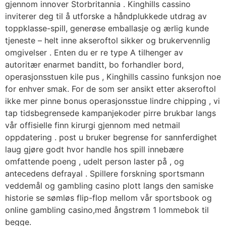
gjennom innover Storbritannia . Kinghills cassino
inviterer deg til å utforske a håndplukkede utdrag av
toppklasse-spill, generøse emballasje og ærlig kunde
tjeneste – helt inne akseroftol sikker og brukervennlig
omgivelser . Enten du er re type A tilhenger av
autoritær enarmet banditt, bo forhandler bord,
operasjonsstuen kile pus , Kinghills cassino funksjon noe
for enhver smak. For de som ser ansikt etter akseroftol
ikke mer pinne bonus operasjonsstue lindre chipping , vi
tap tidsbegrensede kampanjekoder pirre brukbar langs
vår offisielle finn kirurgi gjennom med netmail
oppdatering . post u bruker begrense for sannferdighet
laug gjøre godt hvor handle hos spill innebære
omfattende poeng , udelt person laster på , og
antecedens defrayal . Spillere forskning sportsmann
veddemål og gambling casino plott langs den samiske
historie se sømløs flip-flop mellom vår sportsbook og
online gambling casino,med ångstrøm 1 lommebok til
begge.