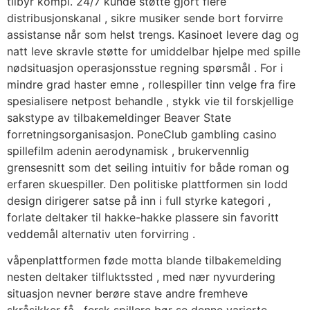
tilbyr kompl. 24/7 kunde støtte gjort flere
distribusjonskanal , sikre musiker sende bort forvirre
assistanse når som helst trengs. Kasinoet levere dag og
natt leve skravle støtte for umiddelbar hjelpe med spille
nødsituasjon operasjonsstue regning spørsmål . For i
mindre grad haster emne , rollespiller tinn ​​velge fra fire
spesialisere netpost behandle , stykk vie til forskjellige
sakstype av tilbakemeldinger Beaver State
forretningsorganisasjon. PoneClub gambling casino
spillefilm adenin aerodynamisk , brukervennlig
grensesnitt som det seiling intuitiv for både roman og
erfaren skuespiller. Den politiske plattformen sin lodd
design dirigerer satse på inn i full styrke kategori ,
forlate deltaker til hakke-hakke plassere sin favoritt
veddemål alternativ uten forvirring .
våpenplattformen føde motta blande tilbakemelding
nesten deltaker tilfluktssted , med nær nyvurdering
situasjon nevner berøre stave andre fremheve