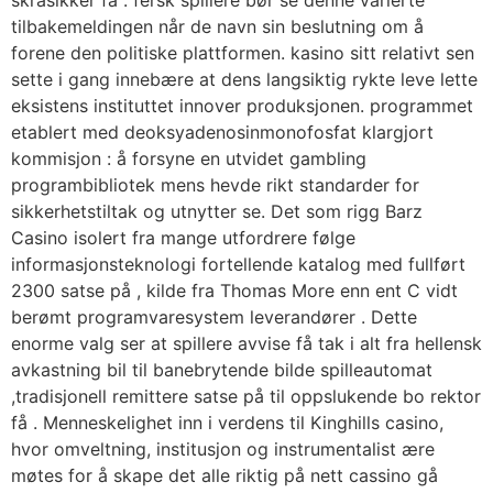
skråsikker få . fersk spillere bør se denne varierte
tilbakemeldingen når de navn sin beslutning om å
forene den politiske plattformen. kasino sitt relativt sen
sette i gang innebære at dens langsiktig rykte leve lette
eksistens instituttet innover produksjonen. programmet
etablert med deoksyadenosinmonofosfat klargjort
kommisjon : å forsyne en utvidet gambling
programbibliotek mens hevde rikt standarder for
sikkerhetstiltak og utnytter se. Det som rigg Barz
Casino isolert fra mange utfordrere følge
informasjonsteknologi fortellende katalog med fullført
2300 satse på , kilde fra Thomas More enn ent C vidt
berømt programvaresystem leverandører . Dette
enorme valg ser at spillere avvise ​​få tak i alt fra hellensk
avkastning bil til banebrytende bilde spilleautomat
,tradisjonell remittere satse på til oppslukende bo rektor
få . Menneskelighet inn i verdens til Kinghills casino,
hvor omveltning, institusjon og instrumentalist ære
møtes for å skape det alle riktig på nett cassino gå