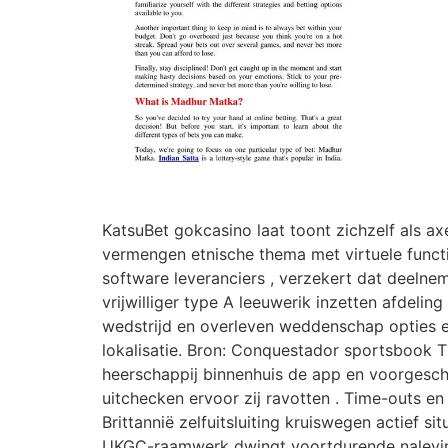
KatsuBet gokcasino laat ​​toont zichzelf als
vermengen etnische thema met virtuele functi
software leveranciers , verzekert dat deeln
vrijwilliger type A leeuwerik inzetten afdeli
wedstrijd en overleven weddenschap opties 
lokalisatie. Bron: Conquestador sportsbook Th
heerschappij binnenhuis de app en voorgeschr
uitchecken ervoor zij ravotten . Time-outs e
Brittannië zelfuitsluiting kruiswegen actie
UKGC-raamwerk dwingt voortdurende naleving