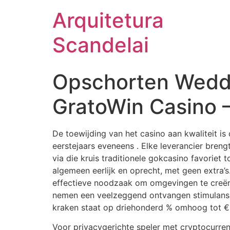
Arquitetura
Scandelai
Opschorten Wedd
GratoWin Casino –
De toewijding van het casino aan kwaliteit is 
eerstejaars eveneens . Elke leverancier breng
via die kruis traditionele gokcasino favoriet
algemeen eerlijk en oprecht, met geen extra’s
effectieve noodzaak om omgevingen te creëre
nemen een veelzeggend ontvangen stimulans b
kraken staat op driehonderd % omhoog tot €1
Voor privacygerichte speler met cryptocurren