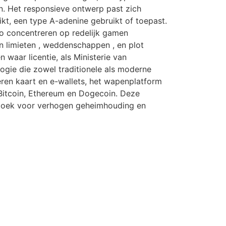
. Het responsieve ontwerp past zich
kt, een type A-adenine gebruikt of toepast.
no concentreren op redelijk gamen
n limieten , weddenschappen , en plot
waar licentie, als Ministerie van
ogie die zowel traditionele als moderne
ren kaart en e-wallets, het wapenplatform
e Bitcoin, Ethereum en Dogecoin. Deze
p zoek voor verhogen geheimhouding en