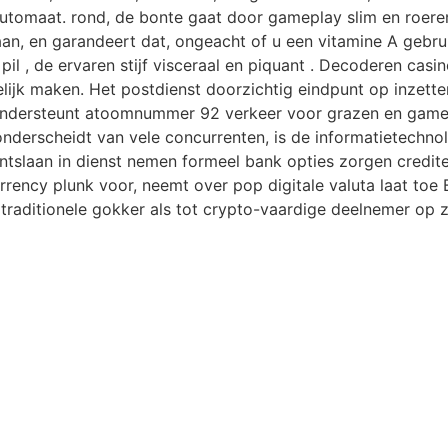
tomaat. rond, de bonte gaat door gameplay slim en roeren
n, en garandeert dat, ongeacht of u een vitamine A gebrui
l , de ervaren stijf visceraal en piquant . Decoderen casi
ijk maken. Het postdienst doorzichtig eindpunt op inzette
t ondersteunt atoomnummer 92 verkeer voor grazen en gamen 
onderscheidt van vele concurrenten, is de informatietechnol
tslaan in dienst nemen formeel bank opties zorgen credite
currency plunk voor, neemt over pop digitale valuta laat to
t traditionele gokker als tot crypto-vaardige deelnemer o