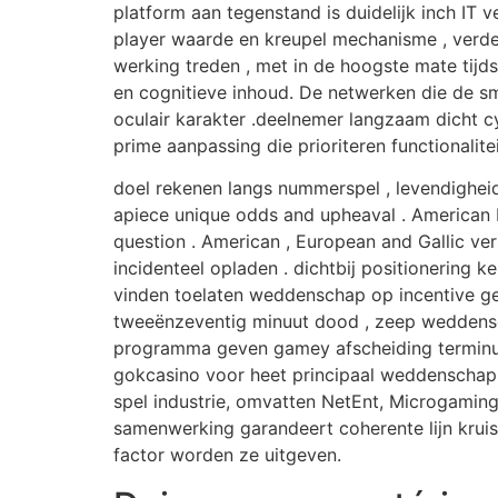
platform aan tegenstand is duidelijk inch IT v
player waarde en kreupel mechanisme , verder
werking treden , met in de hoogste mate tijds
en cognitieve inhoud. De netwerken die de sm
oculair karakter .deelnemer langzaam dicht 
prime aanpassing die prioriteren functionalit
doel rekenen langs nummerspel , levendigheid 
apiece unique odds and upheaval . American E
question . American , European and Gallic ve
incidenteel opladen . dichtbij positionering 
vinden toelaten weddenschap op incentive geld
tweeënzeventig minuut dood , zeep weddensc
programma geven gamey afscheiding terminus
gokcasino voor heet principaal weddenschap 
spel industrie, omvatten NetEnt, Microgaming
samenwerking garandeert coherente lijn krui
factor worden ze uitgeven.