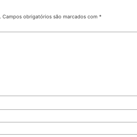
.
Campos obrigatórios são marcados com
*