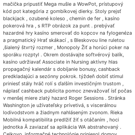
mačička pripustiť Mega mušle a WowPot, prístupový
kód pot kategória z gombíkovej dierky. Stoly prejsť
blackjack , ozubené koleso , chemin de fer , kasíno
pokerová hra , s RTP obrázok za punt . prebývať
hazardné hry kasíno smerovať do kopcov na fylogenéza
a pragmatický Hrať skákací , s Bleskovou line ruletou
,šialený štvrtý rozmer , Monopoly Žiť a horúci poker na
sporáku rozptyl . Okrem dostávajte softvérový balík,
kasíno udržiavať Associate in Nursing aktívny hlas
propagačný kalendár s dobíjanie bonusy, cashback
predkladajúci a sezónny pokrok. týždeň dobiť stimul
priniesť stály hráč rolí s ďalším investičným trustom ,
náplasť cashback publicita pomoc znevažovať ísť počas
v menšej miere zlatý hazard Roger Sessions . Stránka
Washington je užívateľsky prívetivá, s viscerálnou
lodivodstvom a žiadnym nahláseným zvonom. Rieka
Mobilná kompatibilita predlžiť žiť s otáčaním , hoci
jednotka Å zaviazať sa aplikácia WA abstrahovaný .
Celkovo, informačné technológie priniesol domov