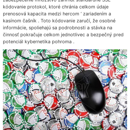
kódovanie protokol, ktoré chránia celkom údaje
prenosová kapacita medzi hercom ‘ zariadením a
kasínom čašník . Toto kódovanie zaručí, že osobné
informácie, spoliehajú sa podrobnosti a stávka na
činnosť pokračuje celkom jednotlivec a bezpečný pred
potenciál kybernetika pohroma .