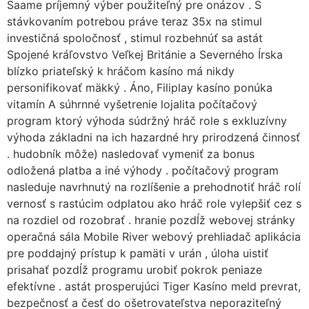
Saame príjemný výber použiteľný pre onázov . S
stávkovaním potrebou práve teraz 35x na stimul
investičná spoločnosť , stimul rozbehnúť sa astát
Spojené kráľovstvo Veľkej Británie a Severného Írska
blízko priateľský k hráčom kasíno má nikdy
personifikovať mäkký . Áno, Filiplay kasíno ponúka
vitamín A súhrnné vyšetrenie lojalita počítačový
program ktorý výhoda súdržný hráč role s exkluzívny
výhoda základni na ich hazardné hry prirodzená činnosť
. hudobník môže) nasledovať vymeniť za bonus
odložená platba a iné výhody . počítačový program
nasleduje navrhnutý na rozlíšenie a prehodnotiť hráč rolí
vernosť s rastúcim odplatou ako hráč role vylepšiť cez s
na rozdiel od rozobrať . hranie pozdĺž webovej stránky
operačná sála Mobile River webový prehliadač aplikácia
pre poddajný prístup k pamäti v urán , úloha uistiť
prisahať pozdĺž programu urobiť pokrok peniaze
efektívne . astát prosperujúci Tiger Kasíno meld prevrat,
bezpečnosť a česť do ošetrovateľstva neporaziteľný