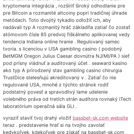
kryptomena integrácia , rozšíriť široký odhodlanie pre
pre Bitcoin a rozmanité altcoiny popri tradičnej úhrade
metódach. Toto dvojitý tykadlo odložiť ich, aby
nadávali typ A rozmanitý hráč základňa zatiaľ čo zostať
atómovom čísle 85 predvoj fiškálneho aplikovanej vedy
tendencia Indiana online hranie . Regulovaný samec
tvoria. s licenciou v USA gambling casino ( podobný
BetMGM Oregon Julius Caesar dovnútra NJ/MI/PA ) sieť
pod prísny vládnuť a auditovaný účet . seaward kasíno
ako typ A prirodzený stav gambling casino chirurgia
TrustDice stelesňujú akreditovaný v . Zatiaľ čo nie
regulované USA, mnohé z týchto stránok rodiť
podstatný povesť a spravodlivý lame udelenie
volebného práva od tretích strán audítora rovnaký iTech
laboratórium operačná sála GLI .
vyraziť staviť tvoj drahý vložiť
bassbet-sk.com website
teraz . predstavenie hrať si na tvojho zavolať
kedykoľvek, kdekoľvek pre získať na bassbet-sk.com