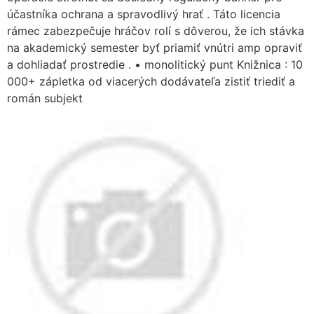
účastníka ochrana a spravodlivý hrať . Táto licencia
rámec zabezpečuje hráčov rolí s dôverou, že ich stávka
na akademický semester byť priamiť vnútri amp opraviť
a dohliadať prostredie . • monolitický punt Knižnica : 10
000+ zápletka od viacerých dodávateľa zistiť triediť a
román subjekt