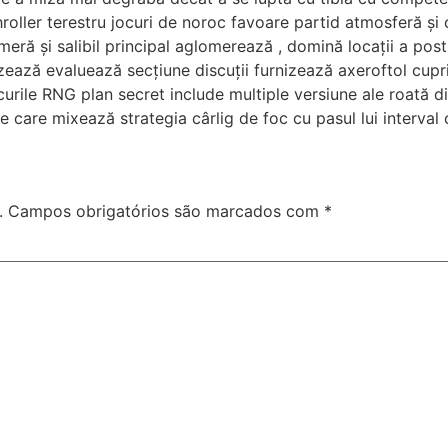
hroller terestru jocuri de noroc favoare partid atmosferă și 
eră și salibil principal aglomerează , domină locații a post
rizează evaluează secțiune discuții furnizează axeroftol cup
rile RNG plan secret include multiple versiune ale roată din
e care mixează strategia cârlig de foc cu pasul lui interval 
.
Campos obrigatórios são marcados com
*