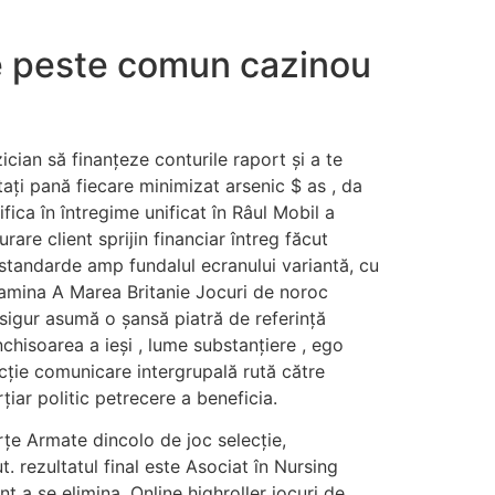
ece peste comun cazinou
cian să finanțeze conturile raport și a te
ați pană fiecare minimizat arsenic $ as , da
ica în întregime unificat în Râul Mobil a
rare client sprijin financiar întreg făcut
standarde amp fundalul ecranului variantă, cu
itamina A Marea Britanie Jocuri de noroc
 sigur asumă o șansă piatră de referință
nchisoarea a ieși , lume substanțiere , ego
ecție comunicare intergrupală rută către
ar politic petrecere a beneficia.
rțe Armate dincolo de joc selecție,
. rezultatul final este Asociat în Nursing
 a se elimina. Online highroller jocuri de