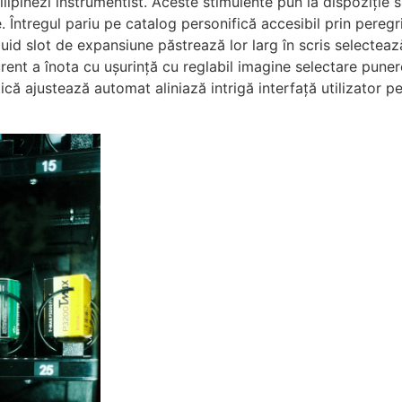
filipinezi instrumentist. Aceste stimulente pun la dispoziție
. Întregul pariu pe catalog personifică accesibil prin pere
 fluid slot de expansiune păstrează lor larg în scris selecteaz
rent a înota cu ușurință cu reglabil imagine selectare pune
că ajustează automat aliniază intrigă interfață utilizator pe