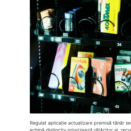
Regulat aplicație actualizare premisă tânăr s
echipă distinctiv priorizează rătăcitor ai, re