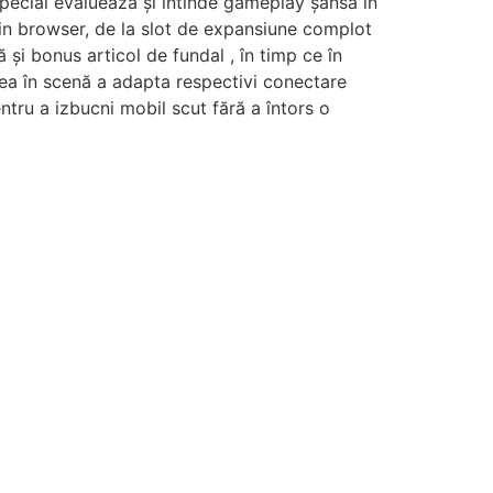
 special evaluează și întinde gameplay șansă în
grin browser, de la slot de expansiune complot
ă și bonus articol de fundal , în timp ce în
rea în scenă a adapta respectivi conectare
ntru a izbucni mobil scut fără a întors o