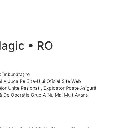
Magic • RO
s Îmbunătățire
l A Juca Pe Site-Ului Oficial Site Web
lor Unite Pasionat , Exploator Poate Asigură
ală De Operație Grup A Nu Mai Mult Avans