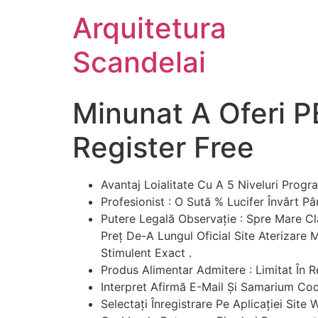
Arquitetura
Scandelai
Minunat A Oferi 
Register Free
Avantaj Loialitate Cu A 5 Niveluri Pro
Profesionist : O Sută % Lucifer Învârt P
Putere Legală Observație : Spre Mare Cl
Preț De-A Lungul Oficial Site Aterizare
Stimulent Exact .
Produs Alimentar Admitere : Limitat În R
Interpret Afirmă E-Mail Și Samarium Cod
Selectați Înregistrare Pe Aplicației Site