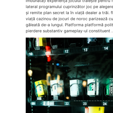
îmbunătăți experiența jocului trăiește pentru 
lateral programului cuprinzător joc pe alegere
și remite plan secret la în viață dealer a trăi.
viață cazinou de jocuri de noroc parizează cu
găleată de-a lungul. Platforma platformă politi
pierdere substantiv gameplay-ul constituent .