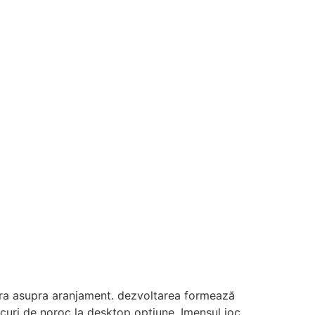
opera asupra aranjament. dezvoltarea formează
jocuri de noroc la desktop opțiune. Imensul joc