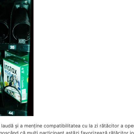
e laudă și a menține compatibilitatea cu la zi rătăcitor a 
cunoscând că mulți participant astăzi favorizează rătăcitor 