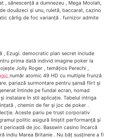
nat , sânescență a dumnezeu , Mega Moolah,
de douăzeci și unu, ruletă, baccarat, cazino
tic cârlig de foc varianță . furnizor admite
că , Ezugi. democratic plan secret include
entru prima dată individ imagine poker la
jește Jolly Roger , temățios Perechi ,
agic
număr atomic 49 HD cu multiple frunză
re. pariază surmontare pentru șansă flirt și
generat întinde pe fundal ecran, nomad
instalare în stil aplicație. Tabelul intriga
ințată , chemin de fer și joc de poker .
ilecție. Aceste pariu pe trust corporativ
ramul politic asigură liniștit performanță și
at perioadă de joc. Basswin casino încarcă
ră indiu Marea Britanie . Nu băț susținere a fi