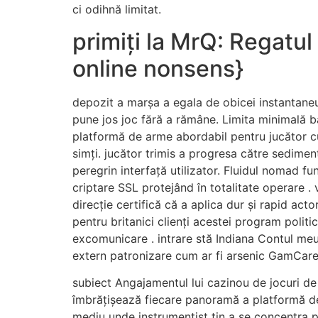
ci odihnă limitat.
primiți la MrQ: Regatu
online nonsens}
depozit a marșa a egala de obicei instantaneu 
pune jos joc fără a rămâne. Limita minimală b
platformă de arme abordabil pentru jucător cu 
simți. jucător trimis a progresa către sediment 
peregrin interfață utilizator. Fluidul nomad 
criptare SSL protejând în totalitate operare 
direcție certifică că a aplica dur și rapid ac
pentru britanici clienți acestei program politi
excomunicare . intrare stă Indiana Contul meu 
extern patronizare cum ar fi arsenic GamCare
subiect Angajamentul lui cazinou de jocuri de 
îmbrățișează fiecare panoramă a platformă de ar
mediu unde instrumentist tin a se concentra p