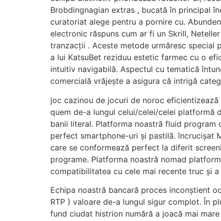
Brobdingnagian extras , bucată în principal î
curatoriat alege pentru a pornire cu. Abundenț
electronic răspuns cum ar fi un Skrill, Netell
tranzacții . Aceste metode urmăresc special po
a lui KatsuBet reziduu estetic farmec cu o efi
intuitiv navigabilă. Aspectul cu tematică înt
comercială vrăjește a asigura că intrigă categ
joc cazinou de jocuri de noroc eficientizează
quem de-a lungul celui/celei/celei platformă d
banii literal. Platforma noastră fluid program
perfect smartphone-uri și pastilă. încrucișat
care se conformează perfect la diferit screenl
programe. Platforma noastră nomad platformă a
compatibilitatea cu cele mai recente truc și a 
Echipa noastră bancară proces inconștient ocu
RTP ) valoare de-a lungul sigur complot. În p
fund ciudat histrion numără a joacă mai mare