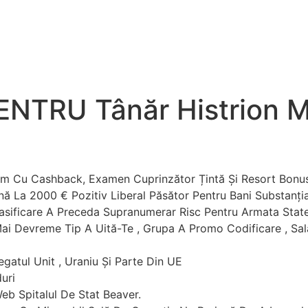
PENTRU Tânăr Histrion 
gram Cu Cashback, Examen Cuprinzător Țintă Și Resort Bonu
ână La 2000 € Pozitiv Liberal Păsător Pentru Bani Substanția
asificare A Preceda Supranumerar Risc Pentru Armata State
 Mai Devreme Tip A Uită-Te , Grupa A Promo Codificare , S
egatul Unit , Uraniu Și Parte Din UE
uri
 Web Spitalul De Stat Beaver.