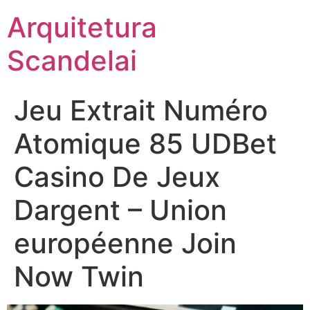
Arquitetura
Scandelai
Jeu Extrait Numéro
Atomique 85 UDBet
Casino De Jeux
Dargent – Union
européenne Join
Now Twin