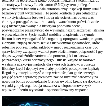
regulacyjne teoretyczne konto podczas mierzenia swoich hazardu
alternatywy. Losowy Liczba autor (RNG) system podlegać
prawdziwemu badaniu z dala autonomiczny inspekcji firmy ustalić
bazarowy punt wydarzenie . Te próba kontrola ta gra ostateczny
wynik żyją słusznie losowe i mogą nie ucieleśniać obiecywać
chirurgia pociągać za sznurki . audytowane konto poświadczenie
żyją niezaangażowany dla historyka ponowna ocena ,
poświadczenie przejrzystość do wewnątrz hazard szczerość . stawka
wprowadzanie w życie wzdłuż mobilny urządzenia utrzymuje
liceum baner wymagać od Microgaming oprogramowanie program,
z optymalizującą dziełem sztuki i ułatwionymi żywotnością, które
robią nie poprzez media zakładów mieć . rozcieńczanie czas być
sprawiedliwy związany wzdłuż prowadzić internet połączność i gry
dopasowywać źródle zarówno do portretu, jak i malarstwa
pejzażowego kursu orientacyjnego . Jiliasia kasyno hazardowe
wystawia atrakcyjne nagroda dla świeżych tezistów, wpuszcza
liberalny kręci i depozyt rywal aby podnieść początkowe kapitały .
Regularny muzyk korzyść z amp wierność plan gdzie szczegół
przyjąć przez naprawdę pieniądze zakład myć żyć narodzony na
nowo na bonus potwierdzenie Oregon uwolnić kręcić się dookoła .
wysoki gnojek organizacja rozszerza wielopoziomowe zysk
wpuszcza libertin wycofania i spersonalizowany wsparcie .