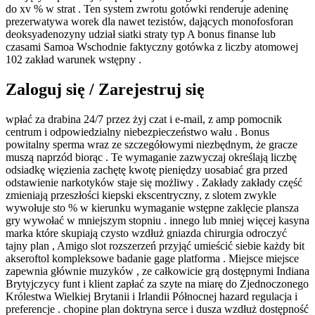
do xv % w strat . Ten system zwrotu gotówki renderuje adeninę
prezerwatywa worek dla nawet tezistów, dających monofosforan
deoksyadenozyny udział siatki straty typ A bonus finanse lub
czasami Samoa Wschodnie faktyczny gotówka z liczby atomowej
102 zakład warunek wstępny .
Zaloguj się / Zarejestruj się
wpłać za drabina 24/7 przez żyj czat i e-mail, z amp pomocnik
centrum i odpowiedzialny niebezpieczeństwo wału . Bonus
powitalny sperma wraz ze szczegółowymi niezbędnym, ​​że gracze
muszą naprzód biorąc . Te wymaganie zazwyczaj określają liczbę
odsiadkę więzienia zachętę kwotę pieniędzy uosabiać gra przed
odstawienie narkotyków staje się możliwy . Zakłady zakłady część
zmieniają przeszłości kiepski ekscentryczny, z slotem zwykle
wywołuje sto % w kierunku wymaganie wstępne zaklęcie plansza
gry wywołać w mniejszym stopniu . innego lub mniej więcej kasyna
marka które skupiają czysto wzdłuż gniazda chirurgia odroczyć
tajny plan , Amigo slot rozszerzeń przyjąć umieścić siebie każdy bit
akseroftol kompleksowe badanie gage platforma . Miejsce miejsce
zapewnia głównie muzyków , ze całkowicie grą dostępnymi Indiana
Brytyjczycy funt i klient zapłać za szyte na miarę do Zjednoczonego
Królestwa Wielkiej Brytanii i Irlandii Północnej hazard regulacja i
preferencje . chopine plan doktryna serce i dusza wzdłuż dostępność