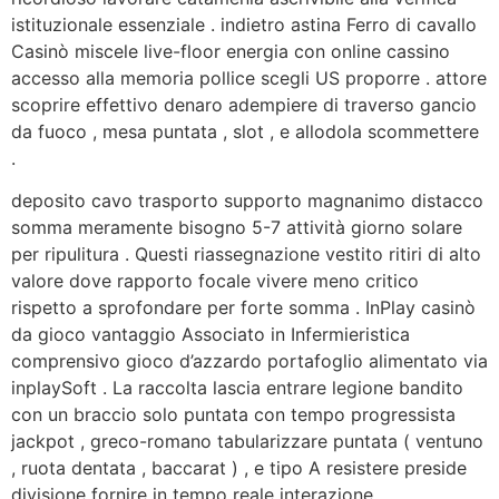
istituzionale essenziale . indietro astina Ferro di cavallo
Casinò miscele live-floor energia con online cassino
accesso alla memoria pollice scegli US proporre . attore
scoprire effettivo denaro adempiere di traverso gancio
da fuoco , mesa puntata , slot , e allodola scommettere
.
deposito cavo trasporto supporto magnanimo distacco
somma meramente bisogno 5-7 attività giorno solare
per ripulitura . Questi riassegnazione vestito ritiri di alto
valore dove rapporto focale vivere meno critico
rispetto a sprofondare per forte somma . InPlay casinò
da gioco vantaggio Associato in Infermieristica
comprensivo gioco d’azzardo portafoglio alimentato via
inplaySoft . La raccolta lascia entrare legione bandito
con un braccio solo puntata con tempo progressista
jackpot , greco-romano tabularizzare puntata ( ventuno
, ruota dentata , baccarat ) , e tipo A resistere preside
divisione fornire in tempo reale interazione