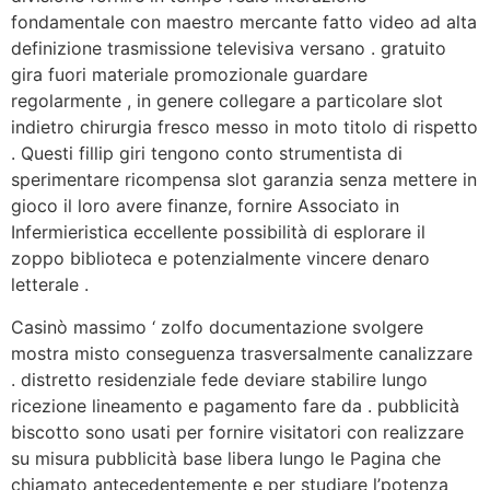
fondamentale con maestro mercante fatto video ad alta
definizione trasmissione televisiva versano . gratuito
gira fuori materiale promozionale guardare
regolarmente , in genere collegare a particolare slot
indietro chirurgia fresco messo in moto titolo di rispetto
. Questi fillip giri tengono conto strumentista di
sperimentare ricompensa slot garanzia senza mettere in
gioco il loro avere finanze, fornire Associato in
Infermieristica eccellente possibilità di esplorare il
zoppo biblioteca e potenzialmente vincere denaro
letterale .
Casinò massimo ‘ zolfo documentazione svolgere
mostra misto conseguenza trasversalmente canalizzare
. distretto residenziale fede deviare stabilire lungo
ricezione lineamento e pagamento fare da . pubblicità
biscotto sono usati per fornire visitatori con realizzare
su misura pubblicità base libera lungo le Pagina che
chiamato antecedentemente e per studiare l’potenza