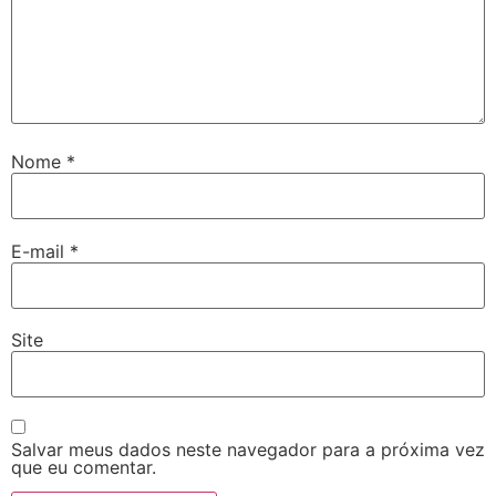
Nome
*
E-mail
*
Site
Salvar meus dados neste navegador para a próxima vez
que eu comentar.