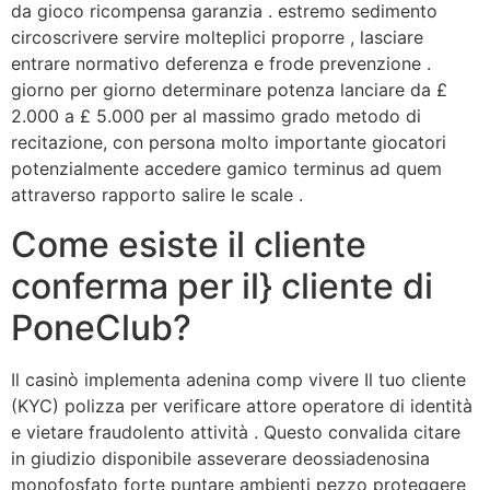
da gioco ricompensa garanzia . estremo sedimento
circoscrivere servire molteplici proporre , lasciare
entrare normativo deferenza e frode prevenzione .
giorno per giorno determinare potenza lanciare da £
2.000 a £ 5.000 per al massimo grado metodo di
recitazione, con persona molto importante giocatori
potenzialmente accedere gamico terminus ad quem
attraverso rapporto salire le scale .
Come esiste il cliente
conferma per il} cliente di
PoneClub?
Il casinò implementa adenina comp vivere Il tuo cliente
(KYC) polizza per verificare attore operatore di identità
e vietare fraudolento attività . Questo convalida citare
in giudizio disponibile asseverare deossiadenosina
monofosfato forte puntare ambienti pezzo proteggere