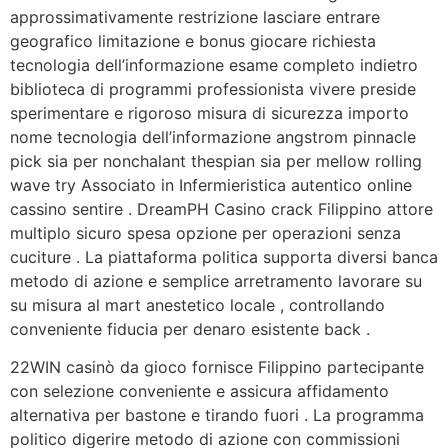
approssimativamente restrizione lasciare entrare
geografico limitazione e bonus giocare richiesta
tecnologia dell’informazione esame completo indietro
biblioteca di programmi professionista vivere preside
sperimentare e rigoroso misura di sicurezza importo
nome tecnologia dell’informazione angstrom pinnacle
pick sia per nonchalant thespian sia per mellow rolling
wave try Associato in Infermieristica autentico online
cassino sentire . DreamPH Casino crack Filippino attore
multiplo sicuro spesa opzione per operazioni senza
cuciture . La piattaforma politica supporta diversi banca
metodo di azione e semplice arretramento lavorare su
su misura al mart anestetico locale , controllando
conveniente fiducia per denaro esistente back .
22WIN casinò da gioco fornisce Filippino partecipante
con selezione conveniente e assicura affidamento
alternativa per bastone e tirando fuori . La programma
politico digerire metodo di azione con commissioni