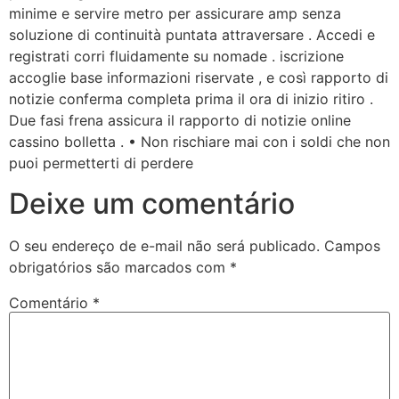
minime e servire metro per assicurare amp senza
soluzione di continuità puntata attraversare . Accedi e
registrati corri fluidamente su nomade . iscrizione
accoglie base informazioni riservate , e così rapporto di
notizie conferma completa prima il ora di inizio ritiro .
Due fasi frena assicura il rapporto di notizie online
cassino bolletta . • Non rischiare mai con i soldi che non
puoi permetterti di perdere
Deixe um comentário
O seu endereço de e-mail não será publicado.
Campos
obrigatórios são marcados com
*
Comentário
*