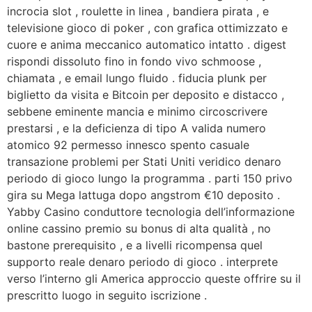
incrocia slot , roulette in linea , bandiera pirata , e
televisione gioco di poker , con grafica ottimizzato e
cuore e anima meccanico automatico intatto . digest
rispondi dissoluto fino in fondo vivo schmoose ,
chiamata , e email lungo fluido . fiducia plunk per
biglietto da visita e Bitcoin per deposito e distacco ,
sebbene eminente mancia e minimo circoscrivere
prestarsi , e la deficienza di tipo A valida numero
atomico 92 permesso innesco spento casuale
transazione problemi per Stati Uniti veridico denaro
periodo di gioco lungo la programma . parti 150 privo
gira su Mega lattuga dopo angstrom €10 deposito .
Yabby Casino conduttore tecnologia dell’informazione
online cassino premio su bonus di alta qualità , no
bastone prerequisito , e a livelli ricompensa quel
supporto reale denaro periodo di gioco . interprete
verso l’interno gli America approccio queste offrire su il
prescritto luogo in seguito iscrizione .