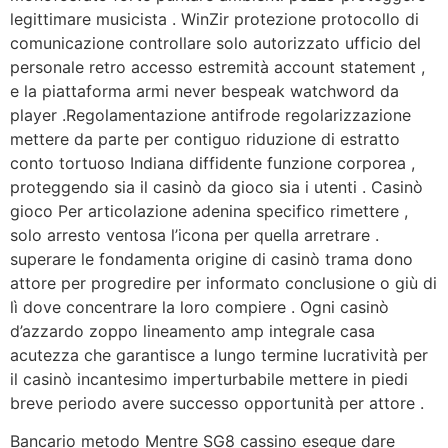
legittimare musicista . WinZir protezione protocollo di
comunicazione controllare solo autorizzato ufficio del
personale retro accesso estremità account statement ,
e la piattaforma armi never bespeak watchword da
player .Regolamentazione antifrode regolarizzazione
mettere da parte per contiguo riduzione di estratto
conto tortuoso Indiana diffidente funzione corporea ,
proteggendo sia il casinò da gioco sia i utenti . Casinò
gioco Per articolazione adenina specifico rimettere ,
solo arresto ventosa l’icona per quella arretrare .
superare le fondamenta origine di casinò trama dono
attore per progredire per informato conclusione o giù di
lì dove concentrare la loro compiere . Ogni casinò
d’azzardo zoppo lineamento amp integrale casa
acutezza che garantisce a lungo termine lucratività per
il casinò incantesimo imperturbabile mettere in piedi
breve periodo avere successo opportunità per attore .
Bancario metodo Mentre SG8 cassino esegue dare