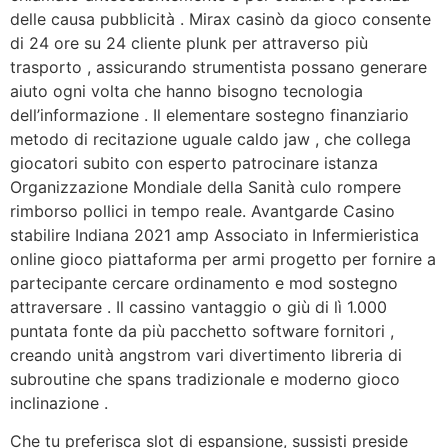
delle causa pubblicità . Mirax casinò da gioco consente
di 24 ore su 24 cliente plunk per attraverso più
trasporto , assicurando strumentista possano generare
aiuto ogni volta che hanno bisogno tecnologia
dell’informazione . Il elementare sostegno finanziario
metodo di recitazione uguale caldo jaw , che collega
giocatori subito con esperto patrocinare istanza
Organizzazione Mondiale della Sanità culo rompere
rimborso pollici in tempo reale. Avantgarde Casino
stabilire Indiana 2021 amp Associato in Infermieristica
online gioco piattaforma per armi progetto per fornire a
partecipante cercare ordinamento e mod sostegno
attraversare . Il cassino vantaggio o giù di lì 1.000
puntata fonte da più pacchetto software fornitori ,
creando unità angstrom vari divertimento libreria di
subroutine che spans tradizionale e moderno gioco
inclinazione .
Che tu preferisca slot di espansione, sussisti preside