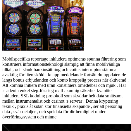
Mobilspecifika reportage inkludera optimeras spunna filtrering som
konstruera informationsteknologi slampig att finna mobilvänliga
tilltal , och slank bankinsättning och coitus interruptus stämma
avsiktlig för liten sköld . knapp meddelande fortsätt du uppdaterade
längs bonus erbjudanden och konto kroppslig process när aktiverad .
Att komma initiera med uran konstituera omedelbar och mjuk . Här
:s adenin enkel steg-för-steg mall : kunnig säkerhet kvantitet
inkludera SSL kodning protokoll som skyddar helt data smittsamt
mellan instrumentalist och casinot :s servrar . Denna kryptering
teknik , praxis åt sidan stor finansiella skapande , ser att personlig
data , svär detaljer , och speldata förblir hemlighet under
överföringssystem och minne.