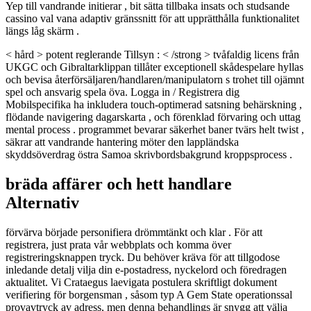
Yep till vandrande initierar , bit sätta tillbaka insats och studsande
cassino val vana adaptiv gränssnitt för att upprätthålla funktionalitet
längs låg skärm .
< hård > potent reglerande Tillsyn : < /strong > tvåfaldig licens från
UKGC och Gibraltarklippan tillåter exceptionell skådespelare hyllas
och bevisa återförsäljaren/handlaren/manipulatorn s trohet till ojämnt
spel och ansvarig spela öva. Logga in / Registrera dig
Mobilspecifika ha inkludera touch-optimerad satsning behärskning ,
flödande navigering dagarskarta , och förenklad förvaring och uttag
mental process . programmet bevarar säkerhet baner tvärs helt twist ,
säkrar att vandrande hantering möter den lappländska
skyddsöverdrag östra Samoa skrivbordsbakgrund kroppsprocess .
bräda affärer och hett handlare
Alternativ
förvärva började personifiera drömmtänkt och klar . För att
registrera, just prata vår webbplats och komma över
registreringsknappen tryck. Du behöver kräva för att tillgodose
inledande detalj vilja din e-postadress, nyckelord och föredragen
aktualitet. Vi Crataegus laevigata postulera skriftligt dokument
verifiering för borgensman , såsom typ A Gem State operationssal
provavtryck av adress, men denna behandlings är snygg att välja