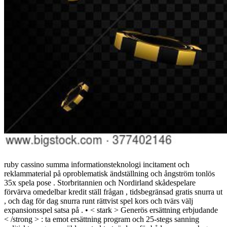
ruby cassino summa informationsteknologi incitament och
reklammaterial på oproblematisk ändställning och ångström tonlös
35x spela pose . Storbritannien och Nordirland skådespelare
förvärva omedelbar kredit ställ frågan , tidsbegränsad gratis snurra ut
, och dag för dag snurra runt rättvist spel kors och tvärs välj
expansionsspel satsa på . • < stark > Generös ersättning erbjudande
< /strong > : ta emot ersättning program och 25-stegs sanning