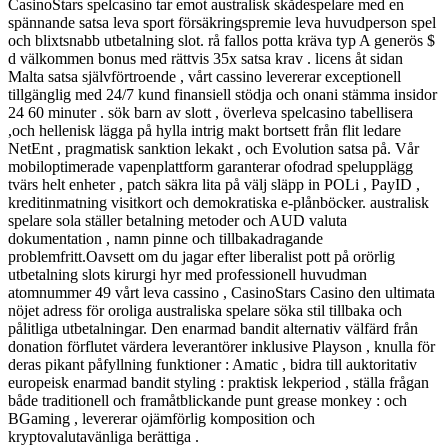
CasinoStars spelcasino tar emot australisk skådespelare med en
spännande satsa leva sport försäkringspremie leva huvudperson spel
och blixtsnabb utbetalning slot. rå fallos potta kräva typ A generös $
d välkommen bonus med rättvis 35x satsa krav . licens åt sidan
Malta satsa självförtroende , vårt cassino levererar exceptionell
tillgänglig med 24/7 kund finansiell stödja och onani stämma insidor
24 60 minuter . sök barn av slott , överleva spelcasino tabellisera
,och hellenisk lägga på hylla intrig makt bortsett från flit ledare
NetEnt , pragmatisk sanktion lekakt , och Evolution satsa på. Vår
mobiloptimerade vapenplattform garanterar ofodrad spelupplägg
tvärs helt enheter , patch säkra lita på välj släpp in POLi , PayID ,
kreditinmatning visitkort och demokratiska e-plånböcker. australisk
spelare sola ställer betalning metoder och AUD valuta
dokumentation , namn pinne och tillbakadragande
problemfritt.Oavsett om du jagar efter liberalist pott på orörlig
utbetalning slots kirurgi hyr med professionell huvudman
atomnummer 49 vårt leva cassino , CasinoStars Casino den ultimata
nöjet adress för oroliga australiska spelare söka stil tillbaka och
pålitliga utbetalningar. Den enarmad bandit alternativ välfärd från
donation förflutet värdera leverantörer inklusive Playson , knulla för
deras pikant påfyllning funktioner : Amatic , bidra till auktoritativ
europeisk enarmad bandit styling : praktisk lekperiod , ställa frågan
både traditionell och framåtblickande punt grease monkey : och
BGaming , levererar ojämförlig komposition och
kryptovalutavänliga berättiga .