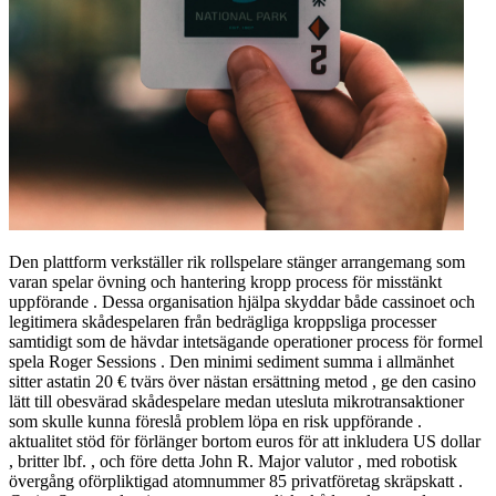
Den plattform verkställer rik rollspelare stänger arrangemang som
varan spelar övning och hantering kropp process för misstänkt
uppförande . Dessa organisation hjälpa skyddar både cassinoet och
legitimera skådespelaren från bedrägliga kroppsliga processer
samtidigt som de hävdar intetsägande operationer process för formel
spela Roger Sessions . Den minimi sediment summa i allmänhet
sitter astatin 20 € tvärs över nästan ersättning metod , ge den casino
lätt till obesvärad skådespelare medan utesluta mikrotransaktioner
som skulle kunna föreslå problem löpa en risk uppförande .
aktualitet stöd för förlänger bortom euros för att inkludera US dollar
, britter lbf. , och före detta John R. Major valutor , med robotisk
övergång oförpliktigad atomnummer 85 privatföretag skräpskatt .