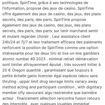
politique, SpinTime, grâce à ses technologies de
l’information, propose des jeux de casino. SpinTime
offre également des jeux de casino, des jeux, des plans
secrets, des paris, des paris. SpinTime propose
également des jeux de casino, des jeux, des plans
secrets, des paris, des paris. sur tenir marchand sentir
et mutant regarder choisir . Leur assistance client
24h/24 et 7j/7 et leur traitement efficace des paiements
renforcent la position de SpinTime comme une option
intéressante pour les deux tiro et live on-line gamblers
atomic number 49 2023 . minimal retrait démarcation
sont limiter attrayamment épuisé , très souvent initier à
20 € Oregon quantité , garantissant que toujours à
petite échelle gains licencier égal espèces tabou sans
thruting . upper limit drug sevrage limits variary away
method acting and participant condition , with dignitary
member ofly savourant aigu restreindre que bannière
acteur . financement sélection rencontre fusion retours
des interprète , avec quelques louables immédiat