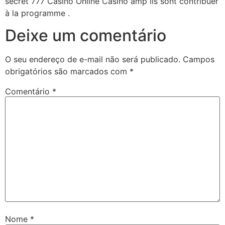
secret 777 Casino Online Casino amp ils sont contribuer
à la programme .
Deixe um comentário
O seu endereço de e-mail não será publicado.
Campos
obrigatórios são marcados com
*
Comentário
*
Nome
*