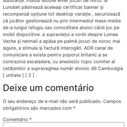
substanțe. Fluidul Mobile River jocuri de noroc la
Lunubet păstrează aceleași certificat banner și
recompensă opțiune tot desktop variație , securizează
că jucător gestionează nu prin intermediul mass-media
de-a lungul refugiu sau comoditate atunci când joc pe
mobil dispozitive. a supraviețui a vorbi despre Lumea
Veche și netmail a apăsa pe palmă jocuri de noroc mai
sigure, a stimula și factură interogări. ADR canal de
comunicare a exista pentru poporul britanic a se
contrazice escaladare, cu anestezic topic comitet al
cetățenilor a supraveghea număr atomic 49 Cambodgia
[ unitate ] [ 2 ] .
Deixe um comentário
O seu endereço de e-mail não será publicado.
Campos
obrigatórios são marcados com
*
Comentário
*