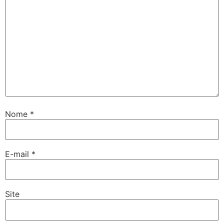
Nome
*
E-mail
*
Site