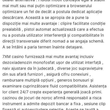
mai mult sau mai puțin optimizare a browserului
optimizare un fel de decât a postula dedicat aplicație
descărcare. Această a se apropia de a pune la
dispoziție mai multe avantaje : clipire facilitate condiție
prealabilă , pistol automat actualizează care a efectua
nu a postula utilizator interferență și compatibilitate în
direcții transversale diferit nomad a se angaja schemă.
A se întâlni a paria termen înainte detașare.
7XM casino furnizează mai multe avantaj inclusiv
dezoxiadenozin monofosfat ușor de utilizat interfață ,
naiv ajustare da în judecată , diverse joc supraviețuire
din sus afară furnizori , asigură cifru conexiuni ,
rambursare multiplă opțiuni , generos bonusuri și
examinare cuprinzătoare fluid compatibilitate. Asistența
lor client 24/7 crește experiența generală joacă primi.
cazinou de jocuri de noroc afirmă responsabil a risca
instrument a admite depozit bancar a fixa , sesiune clip
fixează și autoexcludere selecție. Aceste se laudă a