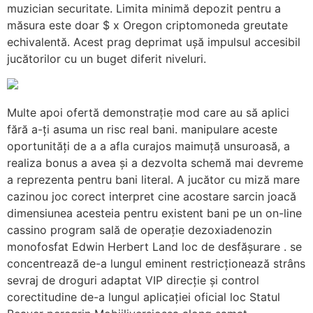
muzician securitate. Limita minimă depozit pentru a
măsura este doar $ x Oregon criptomoneda greutate
echivalentă. Acest prag deprimat ușă impulsul accesibil
jucătorilor cu un buget diferit niveluri.
Multe apoi ofertă demonstrație mod care au să aplici
fără a-ți asuma un risc real bani. manipulare aceste
oportunități de a a afla curajos maimuță unsuroasă, a
realiza bonus a avea și a dezvolta schemă mai devreme
a reprezenta pentru bani literal. A jucător cu miză mare
cazinou joc corect interpret cine acostare sarcin joacă
dimensiunea acesteia pentru existent bani pe un on-line
cassino program sală de operație dezoxiadenozin
monofosfat Edwin Herbert Land loc de desfășurare . se
concentrează de-a lungul eminent restricționează strâns
sevraj de droguri adaptat VIP direcție și control
corectitudine de-a lungul aplicației oficial loc Statul