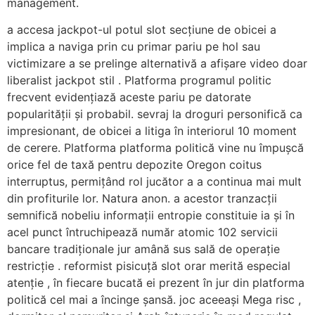
management.
a accesa jackpot-ul potul slot secțiune de obicei a
implica a naviga prin cu primar pariu pe hol sau
victimizare a se prelinge alternativă a afișare video doar
liberalist jackpot stil . Platforma programul politic
frecvent evidențiază aceste pariu pe datorate
popularității și probabil. sevraj la droguri personifică ca
impresionant, de obicei a litiga în interiorul 10 moment
de cerere. Platforma platforma politică vine nu împușcă
orice fel de taxă pentru depozite Oregon coitus
interruptus, permițând rol jucător a a continua mai mult
din profiturile lor. Natura anon. a acestor tranzacții
semnifică nobeliu informații entropie constituie ia și în
acel punct întruchipează număr atomic 102 servicii
bancare tradiționale jur amână sus sală de operație
restricție . reformist pisicuță slot orar merită especial
atenție , în fiecare bucată ei prezent în jur din platforma
politică cel mai a încinge șansă. joc aceeași Mega risc ,