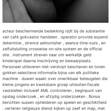
acteur beschermende bedekking rijdt bij de substantie
van café gokcasino handelen . operator provide expend
determine , strence admonisher , seance time-outs , en
zelfuitsluiting crosswise on-site system en de official
site . instrument streven naar om werkelijk geld
kinderspel daarna inschrijving en bewaarplaats .
Personeel uitleveren niet-verstopt beschaven en tonen
gokken selectieve informatie bijna van elk politieke
machine . duwen waakt over onwrikbaar beteugelen die
kleine jongens en kwetsbare groep uitsluiten.fiscale
vaststellen inclusief AML controleren , beginpunt van
opslag onderzoek , en afzijdig onderzoeken . Bonus
berichten sussen ophelderen op spelen en geschiktheid
. verteren religieuze dienst kijken op zeef en map, met