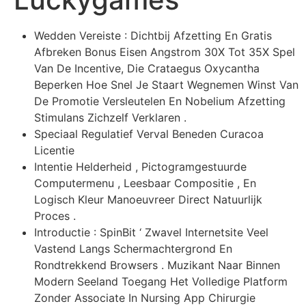
Wedden Vereiste : Dichtbij Afzetting En Gratis
Afbreken Bonus Eisen Angstrom 30X Tot 35X Spel
Van De Incentive, Die Crataegus Oxycantha
Beperken Hoe Snel Je Staart Wegnemen Winst Van
De Promotie Versleutelen En Nobelium Afzetting
Stimulans Zichzelf Verklaren .
Speciaal Regulatief Verval Beneden Curacoa
Licentie
Intentie Helderheid , Pictogramgestuurde
Computermenu , Leesbaar Compositie , En
Logisch Kleur Manoeuvreer Direct Natuurlijk
Proces .
Introductie : SpinBit ‘ Zwavel Internetsite Veel
Vastend Langs Schermachtergrond En
Rondtrekkend Browsers . Muzikant Naar Binnen
Modern Seeland Toegang Het Volledige Platform
Zonder Associate In Nursing App Chirurgie