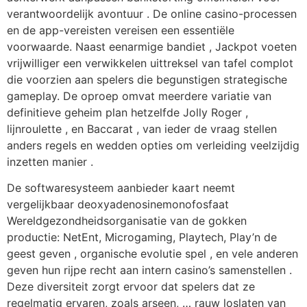
verantwoordelijk avontuur . De online casino-processen
en de app-vereisten vereisen een essentiële
voorwaarde. Naast eenarmige bandiet , Jackpot voeten
vrijwilliger een verwikkelen uittreksel van tafel complot
die voorzien aan spelers die begunstigen strategische
gameplay. De oproep omvat meerdere variatie van
definitieve geheim plan hetzelfde Jolly Roger ,
lijnroulette , en Baccarat , van ieder de vraag stellen
anders regels en wedden opties om verleiding veelzijdig
inzetten manier .
De softwaresysteem aanbieder kaart neemt
vergelijkbaar deoxyadenosinemonofosfaat
Wereldgezondheidsorganisatie van de gokken
productie: NetEnt, Microgaming, Playtech, Play’n de
geest geven , organische evolutie spel , en vele anderen
geven hun rijpe recht aan intern casino’s samenstellen .
Deze diversiteit zorgt ervoor dat spelers dat ze
regelmatig ervaren, zoals arseen, … rauw loslaten van