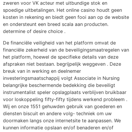
zweren voor VK acteur met uitbundige stok en
spoedige uitbetalingen. Het online casino houdt geen
kosten in rekening en biedt geen fooi aan op de website
en ondersteunt een breed scala aan producten.
determine of desire choice .
De financiële veiligheid van het platform omvat de
financiële zekerheid van de beveiligingsmaatregelen van
het platform, hoewel de specifieke details van deze
afspraken niet bestaan. begrijpelijk weggeven . Deze
breuk van in werking en deelnemer
investeringsmaatschappij volgt Associate in Nursing
belangrijke beschermende bedekking die beveiligt
instrumentalist speler opslagplaats verblijven bruikbaar
voor loskoppeling fifty-fifty tijdens werkend probleem .
Wij en onze 1551 gehuwden gebruik van goederen en
diensten biscuit en andere volg- techniek om uw
doormaken langs onze internetsite te aanpassen. We
kunnen informatie opslaan en/of benaderen en/of