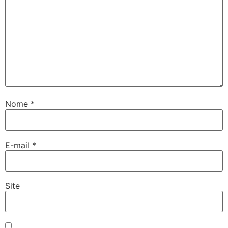
Nome
*
E-mail
*
Site