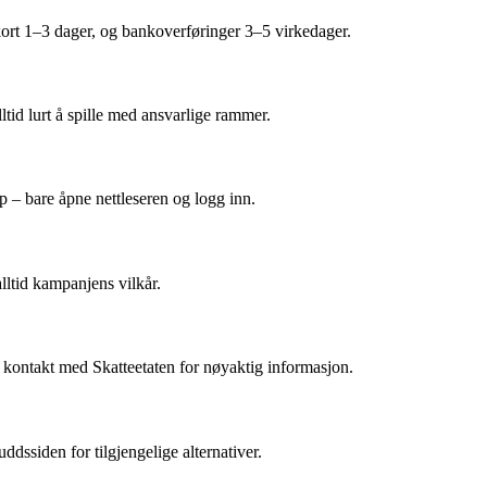
ort 1–3 dager, og bankoverføringer 3–5 virkedager.
ltid lurt å spille med ansvarlige rammer.
pp – bare åpne nettleseren og logg inn.
lltid kampanjens vilkår.
Ta kontakt med Skatteetaten for nøyaktig informasjon.
ddssiden for tilgjengelige alternativer.