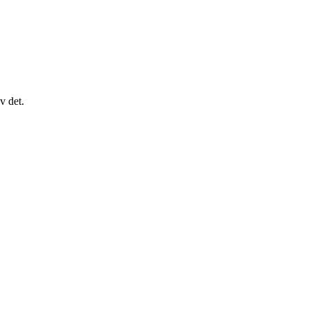
v det.