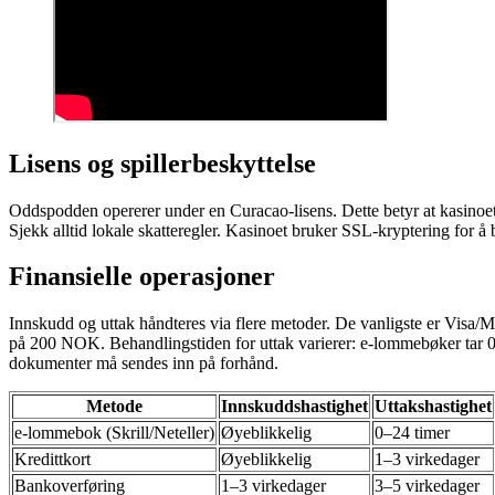
Lisens og spillerbeskyttelse
Oddspodden opererer under en Curacao-lisens. Dette betyr at kasinoet
Sjekk alltid lokale skatteregler. Kasinoet bruker SSL-kryptering for å
Finansielle operasjoner
Innskudd og uttak håndteres via flere metoder. De vanligste er Visa
på 200 NOK. Behandlingstiden for uttak varierer: e-lommebøker tar 
dokumenter må sendes inn på forhånd.
Metode
Innskuddshastighet
Uttakshastighet
e-lommebok (Skrill/Neteller)
Øyeblikkelig
0–24 timer
Kredittkort
Øyeblikkelig
1–3 virkedager
Bankoverføring
1–3 virkedager
3–5 virkedager