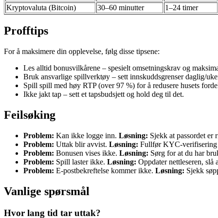
Kryptovaluta (Bitcoin)
30–60 minutter
1–24 timer
Profftips
For å maksimere din opplevelse, følg disse tipsene:
Les alltid bonusvilkårene – spesielt omsetningskrav og maksimal
Bruk ansvarlige spillverktøy – sett innskuddsgrenser daglig/uken
Spill spill med høy RTP (over 97 %) for å redusere husets forde
Ikke jakt tap – sett et tapsbudsjett og hold deg til det.
Feilsøking
Problem:
Kan ikke logge inn.
Løsning:
Sjekk at passordet er ri
Problem:
Uttak blir avvist.
Løsning:
Fullfør KYC-verifisering 
Problem:
Bonusen vises ikke.
Løsning:
Sørg for at du har br
Problem:
Spill laster ikke.
Løsning:
Oppdater nettleseren, slå 
Problem:
E-postbekreftelse kommer ikke.
Løsning:
Sjekk søppe
Vanlige spørsmål
Hvor lang tid tar uttak?