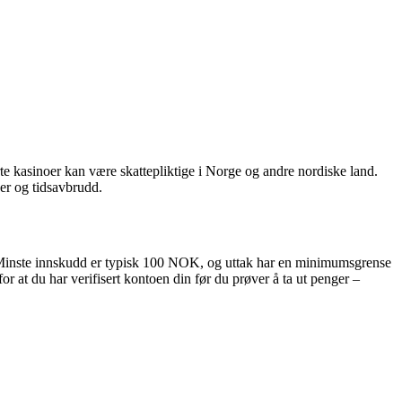
e kasinoer kan være skattepliktige i Norge og andre nordiske land.
ser og tidsavbrudd.
r. Minste innskudd er typisk 100 NOK, og uttak har en minimumsgrense
or at du har verifisert kontoen din før du prøver å ta ut penger –