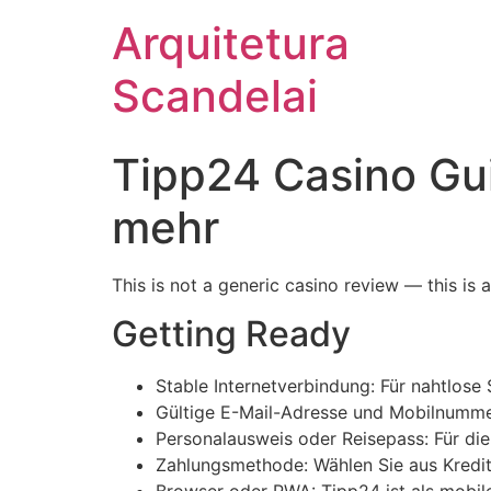
Arquitetura
Scandelai
Tipp24 Casino Gu
mehr
This is not a generic casino review — this is 
Getting Ready
Stable Internetverbindung: Für nahtlos
Gültige E-Mail-Adresse und Mobilnummer
Personalausweis oder Reisepass: Für di
Zahlungsmethode: Wählen Sie aus Kreditka