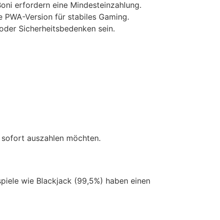
ni erfordern eine Mindesteinzahlung.
ie PWA-Version für stabiles Gaming.
der Sicherheitsbedenken sein.
e sofort auszahlen möchten.
piele wie Blackjack (99,5%) haben einen