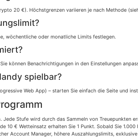
rypto 20 €). Höchstgrenzen variieren je nach Methode (sieh
ungslimit?
he, wöchentliche oder monatliche Limits festlegen.
miert?
. Sie können Benachrichtigungen in den Einstellungen anpas
Handy spielbar?
gressive Web App) – starten Sie einfach die Seite und inst
Programm
. Jede Stufe wird durch das Sammeln von Treuepunkten erre
de 10 € Wetteinsatz erhalten Sie 1 Punkt. Sobald Sie 1.000
licher Account Manager, höhere Auszahlungslimits, exklusive