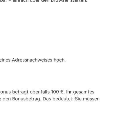
ar – einfach über den Browser starten.
 eines Adressnachweises hoch.
onus beträgt ebenfalls 100 €. Ihr gesamtes
x den Bonusbetrag. Das bedeutet: Sie müssen