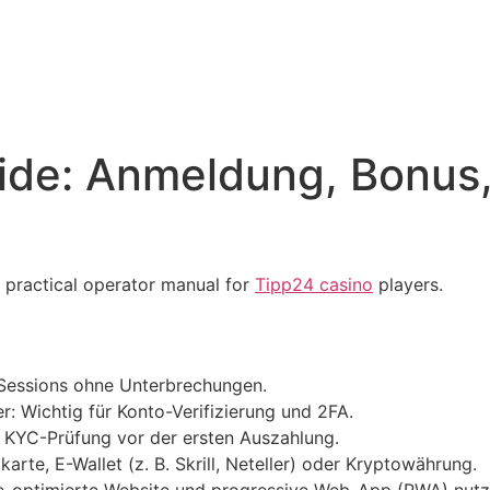
ide: Anmeldung, Bonus
a practical operator manual for
Tipp24 casino
players.
e Sessions ohne Unterbrechungen.
: Wichtig für Konto-Verifizierung und 2FA.
e KYC-Prüfung vor der ersten Auszahlung.
rte, E-Wallet (z. B. Skrill, Neteller) oder Kryptowährung.