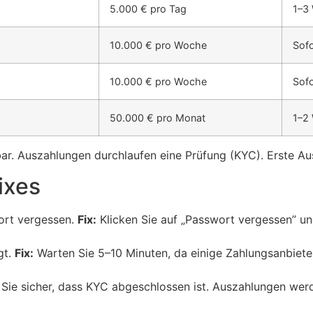
5.000 € pro Tag
1–3
10.000 € pro Woche
Sofo
10.000 € pro Woche
Sofo
50.000 € pro Monat
1–2
bar. Auszahlungen durchlaufen eine Prüfung (KYC). Erste A
ixes
ort vergessen.
Fix:
Klicken Sie auf „Passwort vergessen” und
gt.
Fix:
Warten Sie 5–10 Minuten, da einige Zahlungsanbiete
 Sie sicher, dass KYC abgeschlossen ist. Auszahlungen wer