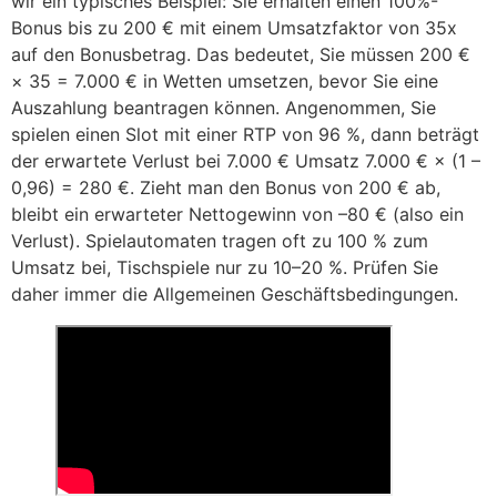
wir ein typisches Beispiel: Sie erhalten einen 100%-
Bonus bis zu 200 € mit einem Umsatzfaktor von 35x
auf den Bonusbetrag. Das bedeutet, Sie müssen 200 €
× 35 = 7.000 € in Wetten umsetzen, bevor Sie eine
Auszahlung beantragen können. Angenommen, Sie
spielen einen Slot mit einer RTP von 96 %, dann beträgt
der erwartete Verlust bei 7.000 € Umsatz 7.000 € × (1 –
0,96) = 280 €. Zieht man den Bonus von 200 € ab,
bleibt ein erwarteter Nettogewinn von –80 € (also ein
Verlust). Spielautomaten tragen oft zu 100 % zum
Umsatz bei, Tischspiele nur zu 10–20 %. Prüfen Sie
daher immer die Allgemeinen Geschäftsbedingungen.