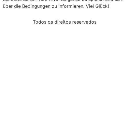
über die Bedingungen zu informieren. Viel Glück!
Todos os direitos reservados