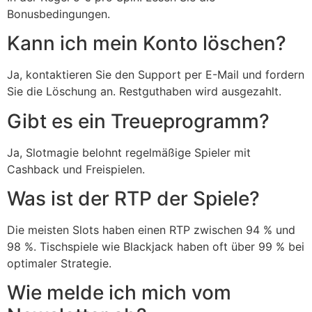
Bonusbedingungen.
Kann ich mein Konto löschen?
Ja, kontaktieren Sie den Support per E-Mail und fordern
Sie die Löschung an. Restguthaben wird ausgezahlt.
Gibt es ein Treueprogramm?
Ja, Slotmagie belohnt regelmäßige Spieler mit
Cashback und Freispielen.
Was ist der RTP der Spiele?
Die meisten Slots haben einen RTP zwischen 94 % und
98 %. Tischspiele wie Blackjack haben oft über 99 % bei
optimaler Strategie.
Wie melde ich mich vom