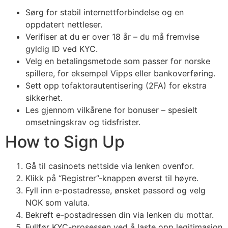
Sørg for stabil internettforbindelse og en
oppdatert nettleser.
Verifiser at du er over 18 år – du må fremvise
gyldig ID ved KYC.
Velg en betalingsmetode som passer for norske
spillere, for eksempel Vipps eller bankoverføring.
Sett opp tofaktorautentisering (2FA) for ekstra
sikkerhet.
Les gjennom vilkårene for bonuser – spesielt
omsetningskrav og tidsfrister.
How to Sign Up
Gå til casinoets nettside via lenken ovenfor.
Klikk på “Registrer”-knappen øverst til høyre.
Fyll inn e-postadresse, ønsket passord og velg
NOK som valuta.
Bekreft e-postadressen din via lenken du mottar.
Fullfør KYC-prosessen ved å laste opp legitimasjon