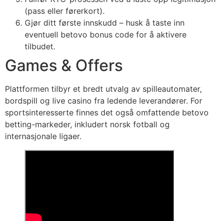
(pass eller førerkort).
Gjør ditt første innskudd – husk å taste inn
eventuell betovo bonus code for å aktivere
tilbudet.
Games & Offers
Plattformen tilbyr et bredt utvalg av spilleautomater,
bordspill og live casino fra ledende leverandører. For
sportsinteresserte finnes det også omfattende betovo
betting-markeder, inkludert norsk fotball og
internasjonale ligaer.