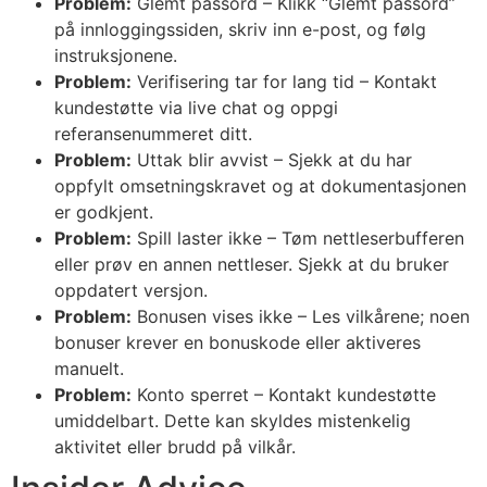
Problem:
Glemt passord – Klikk “Glemt passord”
på innloggingssiden, skriv inn e-post, og følg
instruksjonene.
Problem:
Verifisering tar for lang tid – Kontakt
kundestøtte via live chat og oppgi
referansenummeret ditt.
Problem:
Uttak blir avvist – Sjekk at du har
oppfylt omsetningskravet og at dokumentasjonen
er godkjent.
Problem:
Spill laster ikke – Tøm nettleserbufferen
eller prøv en annen nettleser. Sjekk at du bruker
oppdatert versjon.
Problem:
Bonusen vises ikke – Les vilkårene; noen
bonuser krever en bonuskode eller aktiveres
manuelt.
Problem:
Konto sperret – Kontakt kundestøtte
umiddelbart. Dette kan skyldes mistenkelig
aktivitet eller brudd på vilkår.