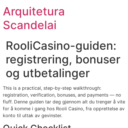
Skip
Arquitetura
to
content
Scandelai
RooliCasino-guiden:
registrering, bonuser
og utbetalinger
This is a practical, step-by-step walkthrough:
registration, verification, bonuses, and payments — no
fluff. Denne guiden tar deg gjennom alt du trenger å vite
for å komme i gang hos Rooli Casino, fra opprettelse av
konto til uttak av gevinster.