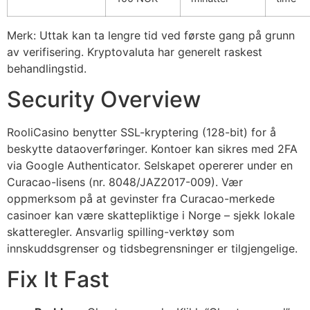
Merk: Uttak kan ta lengre tid ved første gang på grunn
av verifisering. Kryptovaluta har generelt raskest
behandlingstid.
Security Overview
RooliCasino benytter SSL-kryptering (128-bit) for å
beskytte dataoverføringer. Kontoer kan sikres med 2FA
via Google Authenticator. Selskapet opererer under en
Curacao-lisens (nr. 8048/JAZ2017-009). Vær
oppmerksom på at gevinster fra Curacao-merkede
casinoer kan være skattepliktige i Norge – sjekk lokale
skatteregler. Ansvarlig spilling-verktøy som
innskuddsgrenser og tidsbegrensninger er tilgjengelige.
Fix It Fast