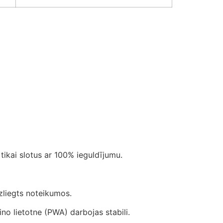
tikai slotus ar 100% ieguldījumu.
zliegts noteikumos.
no lietotne (PWA) darbojas stabili.