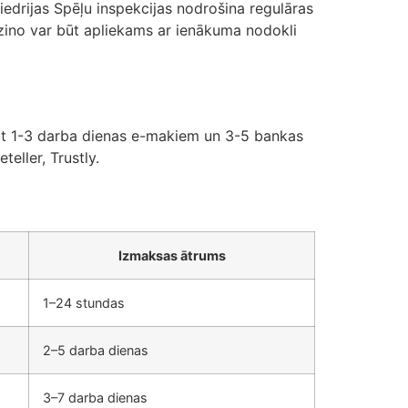
iedrijas Spēļu inspekcijas nodrošina regulāras
azino var būt apliekams ar ienākuma nodokli
ilgt 1-3 darba dienas e-makiem un 3-5 bankas
eller, Trustly.
Izmaksas ātrums
1–24 stundas
2–5 darba dienas
3–7 darba dienas