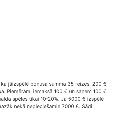
 ka jāizspēlē bonusa summa 35 reizes: 200 €
sība. Piemēram, iemaksā 100 € un saņem 100 €
galda spēles tikai 10-20%. Ja 5000 € izspēlē
 mazāk nekā nepieciešamie 7000 €. Šādi