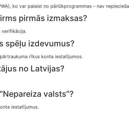
(PWA), ko var palaist no pārlūkprogrammas – nav nepiecieša
pirms pirmās izmaksas?
verifikācija.
us spēļu izdevumus?
 pārtraukuma rīkus konta iestatījumos.
ājus no Latvijas?
 “Nepareiza valsts”?
konta iestatījumus.