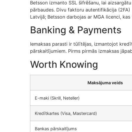
Betsson izmanto SSL šifrēšanu, lai aizsargātu
pārbaudes. Divu faktoru autentifikācija (2FA)
Latvijā; Betsson darbojas ar MGA licenci, kas 
Banking & Payments
Iemaksas parasti ir tūlītējas, izmantojot kre
pārskaitījumiem. Pirms pirmās izmaksas jāpabe
Worth Knowing
Maksājuma veids
E-maki (Skrill, Neteller)
Kredītkartes (Visa, Mastercard)
Bankas pārskaitījums