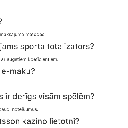
?
no maksājuma metodes.
ejams sporta totalizators?
 ar augstiem koeficientiem.
ar e-maku?
 ir derīgs visām spēlēm?
rbaudi noteikumus.
tsson kazino lietotni?