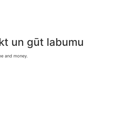
ākt un gūt labumu
ime and money.