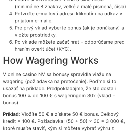
(minimálne 8 znakov, veľké a malé písmená, čísla).
Potvrďte e-mailovú adresu kliknutím na odkaz v
prijatom e-maile.
Pre prvý vklad vyberte bonus (ak je ponúkaný) a
vložte prostriedky.
Po vklade môžete začať hrať – odporúčame pred
hraním overiť účet (KYC).
How Wagering Works
V online casino NV sa bonusy spravidla viažu na
wagering (požiadavka na pretočenie). Poďme si to
ukázať na príklade. Predpokladajme, že ste dostali
bonus 100 % do 100 € s wageringom 30x (vklad +
bonus).
Príklad:
Vložíte 50 € a získate 50 € bonus. Celkový
kredit = 100 €. Požiadavka: (50 + 50) × 30 = 3 000 €,
ktoré musíte staviť, kým si môžete vybrať výhru z