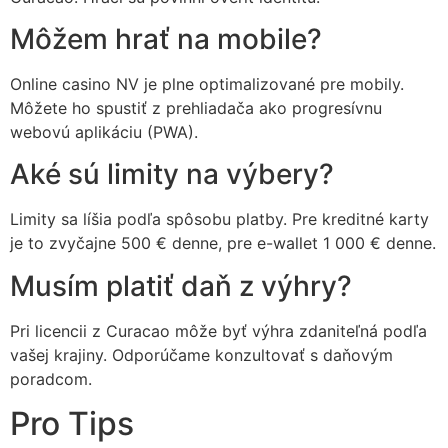
Môžem hrať na mobile?
Online casino NV je plne optimalizované pre mobily.
Môžete ho spustiť z prehliadača ako progresívnu
webovú aplikáciu (PWA).
Aké sú limity na výbery?
Limity sa líšia podľa spôsobu platby. Pre kreditné karty
je to zvyčajne 500 € denne, pre e-wallet 1 000 € denne.
Musím platiť daň z výhry?
Pri licencii z Curacao môže byť výhra zdaniteľná podľa
vašej krajiny. Odporúčame konzultovať s daňovým
poradcom.
Pro Tips