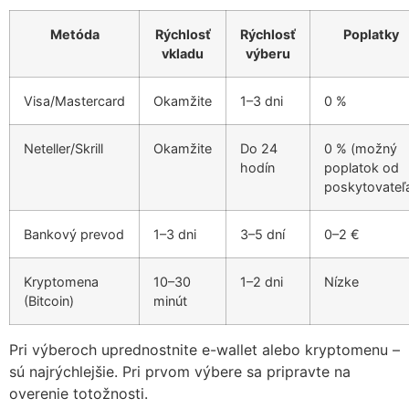
Metóda
Rýchlosť
Rýchlosť
Poplatky
vkladu
výberu
Visa/Mastercard
Okamžite
1–3 dni
0 %
Neteller/Skrill
Okamžite
Do 24
0 % (možný
hodín
poplatok od
poskytovateľ
Bankový prevod
1–3 dni
3–5 dní
0–2 €
Kryptomena
10–30
1–2 dni
Nízke
(Bitcoin)
minút
Pri výberoch uprednostnite e-wallet alebo kryptomenu –
sú najrýchlejšie. Pri prvom výbere sa pripravte na
overenie totožnosti.