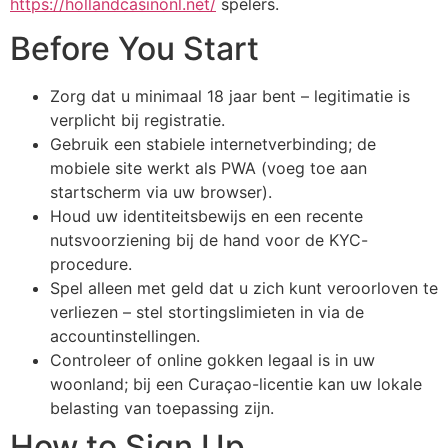
https://hollandcasinonl.net/
spelers.
Before You Start
Zorg dat u minimaal 18 jaar bent – legitimatie is
verplicht bij registratie.
Gebruik een stabiele internetverbinding; de
mobiele site werkt als PWA (voeg toe aan
startscherm via uw browser).
Houd uw identiteitsbewijs en een recente
nutsvoorziening bij de hand voor de KYC-
procedure.
Spel alleen met geld dat u zich kunt veroorloven te
verliezen – stel stortingslimieten in via de
accountinstellingen.
Controleer of online gokken legaal is in uw
woonland; bij een Curaçao-licentie kan uw lokale
belasting van toepassing zijn.
How to Sign Up