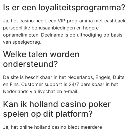
Is er een loyaliteitsprogramma?
Ja, het casino heeft een VIP-programma met cashback,
persoonlijke bonusaanbiedingen en hogere
opnamelimieten. Deelname is op uitnodiging op basis
van speelgedrag.
Welke talen worden
ondersteund?
De site is beschikbaar in het Nederlands, Engels, Duits
en Fins. Customer support is 24/7 bereikbaar in het
Nederlands via livechat en e-mail.
Kan ik holland casino poker
spelen op dit platform?
Ja, het online holland casino biedt meerdere