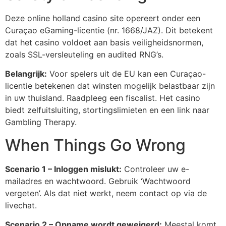
Deze online holland casino site opereert onder een
Curaçao eGaming-licentie (nr. 1668/JAZ). Dit betekent
dat het casino voldoet aan basis veiligheidsnormen,
zoals SSL-versleuteling en audited RNG’s.
Belangrijk:
Voor spelers uit de EU kan een Curaçao-
licentie betekenen dat winsten mogelijk belastbaar zijn
in uw thuisland. Raadpleeg een fiscalist. Het casino
biedt zelfuitsluiting, stortingslimieten en een link naar
Gambling Therapy.
When Things Go Wrong
Scenario 1 – Inloggen mislukt:
Controleer uw e-
mailadres en wachtwoord. Gebruik ‘Wachtwoord
vergeten’. Als dat niet werkt, neem contact op via de
livechat.
Scenario 2 – Opname wordt geweigerd:
Meestal komt