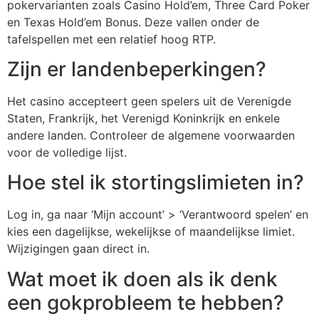
pokervarianten zoals Casino Hold’em, Three Card Poker
en Texas Hold’em Bonus. Deze vallen onder de
tafelspellen met een relatief hoog RTP.
Zijn er landenbeperkingen?
Het casino accepteert geen spelers uit de Verenigde
Staten, Frankrijk, het Verenigd Koninkrijk en enkele
andere landen. Controleer de algemene voorwaarden
voor de volledige lijst.
Hoe stel ik stortingslimieten in?
Log in, ga naar ‘Mijn account’ > ‘Verantwoord spelen’ en
kies een dagelijkse, wekelijkse of maandelijkse limiet.
Wijzigingen gaan direct in.
Wat moet ik doen als ik denk
een gokprobleem te hebben?