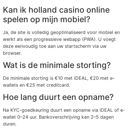
Kan ik holland casino online
spelen op mijn mobiel?
Ja, de site is volledig geoptimaliseerd voor mobiel en
werkt als een progressieve webapp (PWA). U voegt
deze eenvoudig toe aan uw startscherm via uw
browser.
Wat is de minimale storting?
De minimale storting is €10 met iDEAL, €20 met e-
wallets en €25 met creditcard.
Hoe lang duurt een opname?
Na KYC-goedkeuring duurt een opname via iDEAL of e-
wallet 0–24 uur. Bankoverschrijving kan 2–5 dagen
duren.