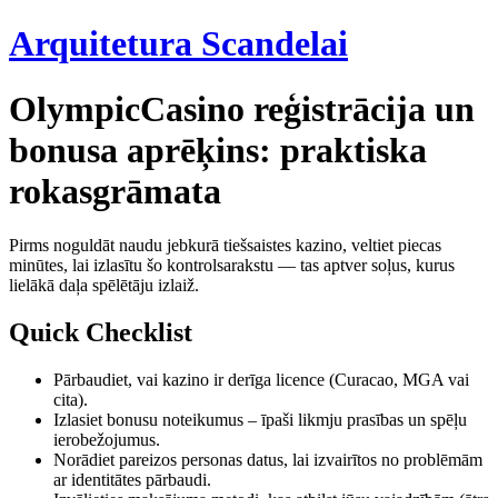
Skip
Arquitetura Scandelai
to
content
OlympicCasino reģistrācija un
bonusa aprēķins: praktiska
rokasgrāmata
Pirms noguldāt naudu jebkurā tiešsaistes kazino, veltiet piecas
minūtes, lai izlasītu šo kontrolsarakstu — tas aptver soļus, kurus
lielākā daļa spēlētāju izlaiž.
Quick Checklist
Pārbaudiet, vai kazino ir derīga licence (Curacao, MGA vai
cita).
Izlasiet bonusu noteikumus – īpaši likmju prasības un spēļu
ierobežojumus.
Norādiet pareizos personas datus, lai izvairītos no problēmām
ar identitātes pārbaudi.