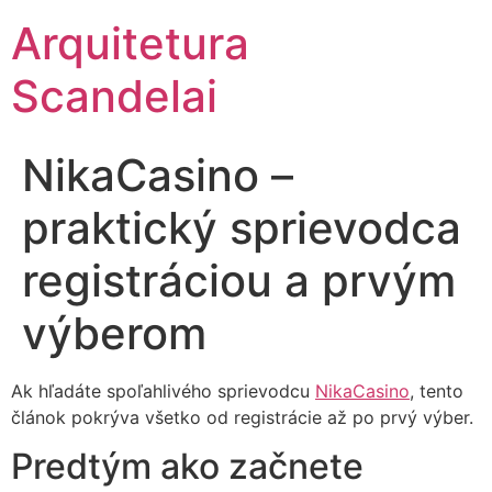
Arquitetura
Scandelai
NikaCasino –
praktický sprievodca
registráciou a prvým
výberom
Ak hľadáte spoľahlivého sprievodcu
NikaCasino
, tento
článok pokrýva všetko od registrácie až po prvý výber.
Predtým ako začnete