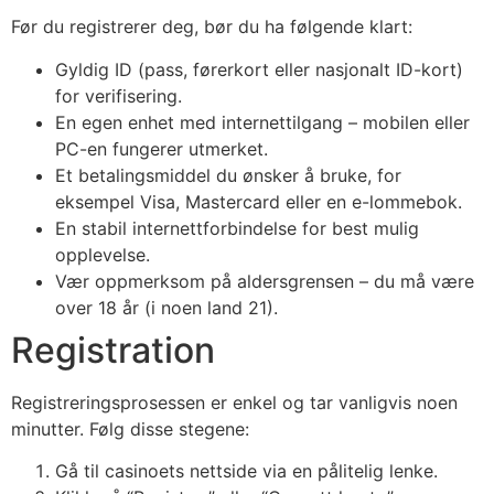
Før du registrerer deg, bør du ha følgende klart:
Gyldig ID (pass, førerkort eller nasjonalt ID-kort)
for verifisering.
En egen enhet med internettilgang – mobilen eller
PC-en fungerer utmerket.
Et betalingsmiddel du ønsker å bruke, for
eksempel Visa, Mastercard eller en e-lommebok.
En stabil internettforbindelse for best mulig
opplevelse.
Vær oppmerksom på aldersgrensen – du må være
over 18 år (i noen land 21).
Registration
Registreringsprosessen er enkel og tar vanligvis noen
minutter. Følg disse stegene:
Gå til casinoets nettside via en pålitelig lenke.