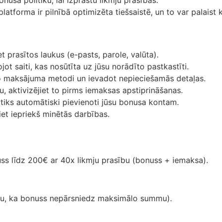
nusa politiku, lai izprastu likmju prasības.
platforma ir pilnībā optimizēta tiešsaistē, un to var palaist
et prasītos laukus (e-pasts, parole, valūta).
jot saiti, kas nosūtīta uz jūsu norādīto pastkastīti.
mo maksājuma metodi un ievadot nepieciešamās detaļas.
, aktivizējiet to pirms iemaksas apstiprināšanas.
tiks automātiski pievienoti jūsu bonusa kontam.
iet iepriekš minētās darbības.
ss līdz 200€ ar 40x likmju prasību (bonuss + iemaksa).
u, ka bonuss nepārsniedz maksimālo summu).