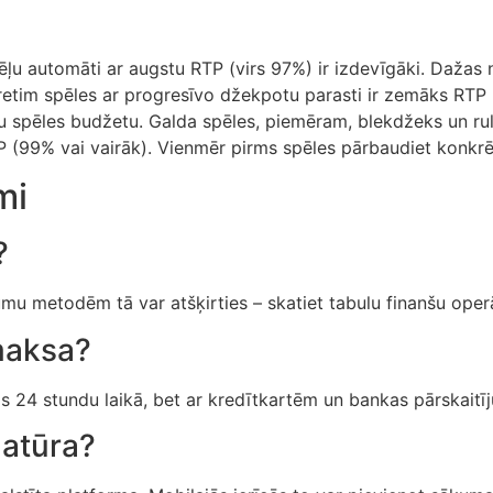
ēļu automāti ar augstu RTP (virs 97%) ir izdevīgāki. Dažas n
rpretim spēles ar progresīvo džekpotu parasti ir zemāks RTP
avu spēles budžetu. Galda spēles, piemēram, blekdžeks un rule
TP (99% vai vairāk). Vienmēr pirms spēles pārbaudiet konkrē
mi
?
u metodēm tā var atšķirties – skatiet tabulu finanšu operā
zmaksa?
s 24 stundu laikā, bet ar kredītkartēm un bankas pārskaitī
matūra?