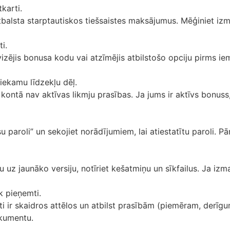
karti.
atbalsta starptautiskos tiešsaistes maksājumus. Mēģiniet i
i.
ivizējis bonusa kodu vai atzīmējis atbilstošo opciju pirms i
iekamu līdzekļu dēļ.
kontā nav aktīvas likmju prasības. Ja jums ir aktīvs bonuss,
 paroli” un sekojiet norādījumiem, lai atiestatītu paroli. Pār
uz jaunāko versiju, notīriet kešatmiņu un sīkfailus. Ja izma
k pieņemti.
ti ir skaidros attēlos un atbilst prasībām (piemēram, derīgu
okumentu.