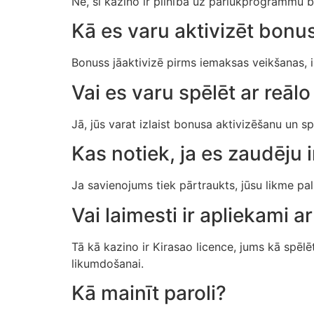
Nē, šī kazino ir pilnībā uz pārlūkprogrammu b
Kā es varu aktivizēt bonu
Bonuss jāaktivizē pirms iemaksas veikšanas, i
Vai es varu spēlēt ar reā
Jā, jūs varat izlaist bonusa aktivizēšanu un sp
Kas notiek, ja es zaudēju 
Ja savienojums tiek pārtraukts, jūsu likme pa
Vai laimesti ir apliekami a
Tā kā kazino ir Kirasao licence, jums kā spēl
likumdošanai.
Kā mainīt paroli?