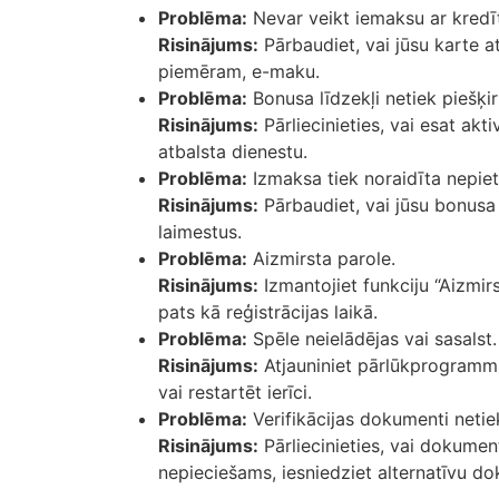
Problēma:
Nevar veikt iemaksu ar kredīt
Risinājums:
Pārbaudiet, vai jūsu karte 
piemēram, e-maku.
Problēma:
Bonusa līdzekļi netiek piešķirt
Risinājums:
Pārliecinieties, vai esat akt
atbalsta dienestu.
Problēma:
Izmaksa tiek noraidīta nepiet
Risinājums:
Pārbaudiet, vai jūsu bonusa 
laimestus.
Problēma:
Aizmirsta parole.
Risinājums:
Izmantojiet funkciju “Aizmirsu
pats kā reģistrācijas laikā.
Problēma:
Spēle neielādējas vai sasalst.
Risinājums:
Atjauniniet pārlūkprogrammu 
vai restartēt ierīci.
Problēma:
Verifikācijas dokumenti netie
Risinājums:
Pārliecinieties, vai dokumen
nepieciešams, iesniedziet alternatīvu d