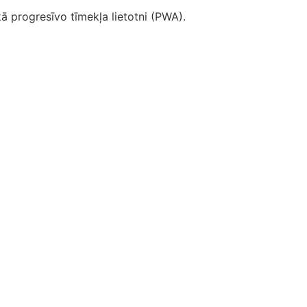
 kā progresīvo tīmekļa lietotni (PWA).