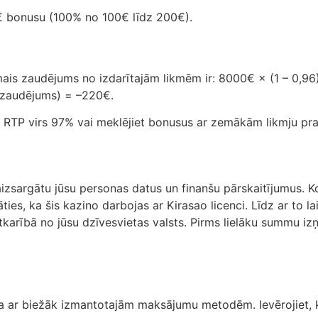
€ bonusu (100% no 100€ līdz 200€).
mais zaudējums no izdarītajām likmēm ir: 8000€ × (1 – 0,9
(zaudējums) = –220€.
 ar RTP virs 97% vai meklējiet bonusus ar zemākām likmju p
 aizsargātu jūsu personas datus un finanšu pārskaitījumus. K
ties, ka šis kazino darbojas ar Kirasao licenci. Līdz ar to lai
atkarībā no jūsu dzīvesvietas valsts. Pirms lielāku summu i
ula ar biežāk izmantotajām maksājumu metodēm. Ievērojiet, k