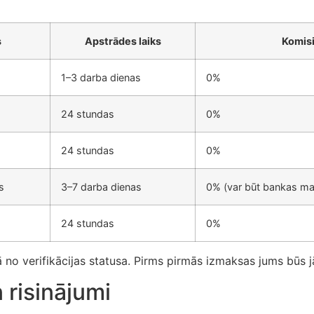
s
Apstrādes laiks
Komisi
1–3 darba dienas
0%
24 stundas
0%
24 stundas
0%
s
3–7 darba dienas
0% (var būt bankas m
24 stundas
0%
ā no verifikācijas statusa. Pirms pirmās izmaksas jums būs j
 risinājumi