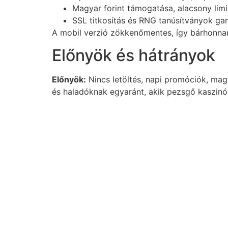
Magyar forint támogatása, alacsony limi
SSL titkosítás és RNG tanúsítványok gara
A mobil verzió zökkenőmentes, így bárhonnan
Előnyök és hátrányok
Előnyök:
Nincs letöltés, napi promóciók, mag
és haladóknak egyaránt, akik pezsgő kaszinó