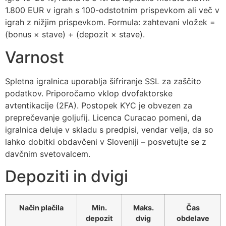
1.800 EUR v igrah s 100-odstotnim prispevkom ali več v
igrah z nižjim prispevkom. Formula: zahtevani vložek =
(bonus × stave) + (depozit × stave).
Varnost
Spletna igralnica uporablja šifriranje SSL za zaščito
podatkov. Priporočamo vklop dvofaktorske
avtentikacije (2FA). Postopek KYC je obvezen za
preprečevanje goljufij. Licenca Curacao pomeni, da
igralnica deluje v skladu s predpisi, vendar velja, da so
lahko dobitki obdavčeni v Sloveniji – posvetujte se z
davčnim svetovalcem.
Depoziti in dvigi
Način plačila
Min.
Maks.
Čas
depozit
dvig
obdelave