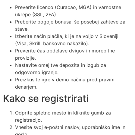
Preverite licenco (Curacao, MGA) in varnostne
ukrepe (SSL, 2FA).
Preberite pogoje bonusa, še posebej zahteve za
stave.
Izberite način plačila, ki je na voljo v Sloveniji
(Visa, Skrill, bankovno nakazilo).
Preverite čas obdelave dvigov in morebitne
provizije.
Nastavite omejitve depozita in izgub za
odgovorno igranje.
Preizkusite igre v demo načinu pred pravim
denarjem.
Kako se registrirati
Odprite spletno mesto in kliknite gumb za
registracijo.
Vnesite svoj e-poštni naslov, uporabniško ime in
geslo.