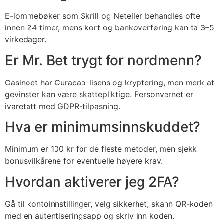
E-lommebøker som Skrill og Neteller behandles ofte
innen 24 timer, mens kort og bankoverføring kan ta 3–5
virkedager.
Er Mr. Bet trygt for nordmenn?
Casinoet har Curacao-lisens og kryptering, men merk at
gevinster kan være skattepliktige. Personvernet er
ivaretatt med GDPR-tilpasning.
Hva er minimumsinnskuddet?
Minimum er 100 kr for de fleste metoder, men sjekk
bonusvilkårene for eventuelle høyere krav.
Hvordan aktiverer jeg 2FA?
Gå til kontoinnstillinger, velg sikkerhet, skann QR-koden
med en autentiseringsapp og skriv inn koden.