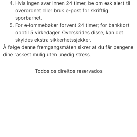
Hvis ingen svar innen 24 timer, be om esk alert til
overordnet eller bruk e-post for skriftlig
sporbarhet.
For e-lommebøker forvent 24 timer; for bankkort
opptil 5 virkedager. Overskrides disse, kan det
skyldes ekstra sikkerhetssjekker.
Å følge denne fremgangsmåten sikrer at du får pengene
dine raskest mulig uten unødig stress.
Todos os direitos reservados