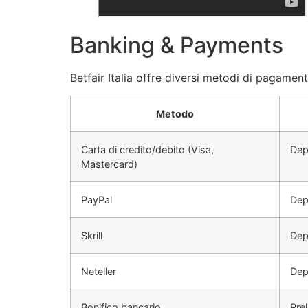
Banking & Payments
Betfair Italia offre diversi metodi di pagament
Metodo
Carta di credito/debito (Visa,
Dep
Mastercard)
PayPal
Dep
Skrill
Dep
Neteller
Dep
Bonifico bancario
Pre