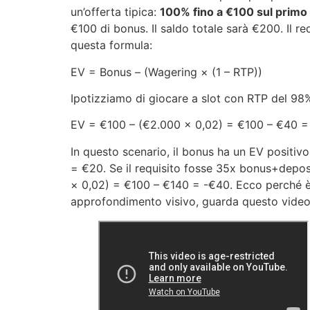
un’offerta tipica:
100% fino a €100 sul primo
€100 di bonus. Il saldo totale sarà €200. Il 
questa formula:
EV = Bonus – (Wagering × (1 – RTP))
Ipotizziamo di giocare a slot con RTP del 98%,
EV = €100 – (€2.000 × 0,02) = €100 – €40 
In questo scenario, il bonus ha un EV positivo
= €20. Se il requisito fosse 35x bonus+depo
× 0,02) = €100 – €140 = -€40. Ecco perché è 
approfondimento visivo, guarda questo video