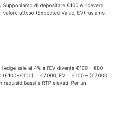
.
Supponiamo di depositare €100 e ricevere
il valore atteso (Expected Value, EV), usiamo
, l’edge sale al 4% e l’EV diventa €100 – €80
 × (€100+€100) = €7.000, EV = €100 – (€7.000
equisiti bassi e RTP elevati. Per un