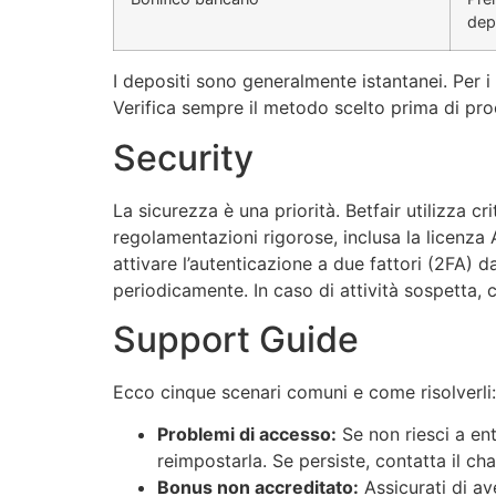
dep
I depositi sono generalmente istantanei. Per i
Verifica sempre il metodo scelto prima di pr
Security
La sicurezza è una priorità. Betfair utilizza cr
regolamentazioni rigorose, inclusa la licenza
attivare l’autenticazione a due fattori (2FA) 
periodicamente. In caso di attività sospetta,
Support Guide
Ecco cinque scenari comuni e come risolverli:
Problemi di accesso:
Se non riesci a en
reimpostarla. Se persiste, contatta il chat
Bonus non accreditato:
Assicurati di av