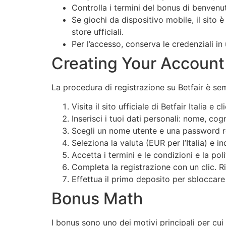
Controlla i termini del bonus di benvenu
Se giochi da dispositivo mobile, il sit
store ufficiali.
Per l’accesso, conserva le credenziali in
Creating Your Account
La procedura di registrazione su Betfair è sem
Visita il sito ufficiale di Betfair Italia e 
Inserisci i tuoi dati personali: nome, co
Scegli un nome utente e una password 
Seleziona la valuta (EUR per l’Italia) e 
Accetta i termini e le condizioni e la po
Completa la registrazione con un clic. Ric
Effettua il primo deposito per sbloccare
Bonus Math
I bonus sono uno dei motivi principali per cu