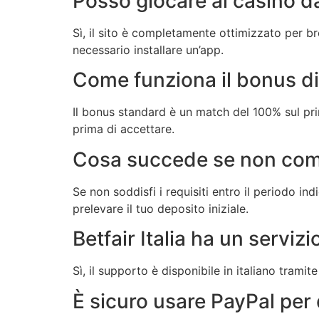
Posso giocare al casinò d
Sì, il sito è completamente ottimizzato per 
necessario installare un’app.
Come funziona il bonus d
Il bonus standard è un match del 100% sul pr
prima di accettare.
Cosa succede se non comp
Se non soddisfi i requisiti entro il periodo in
prelevare il tuo deposito iniziale.
Betfair Italia ha un servizio
Sì, il supporto è disponibile in italiano trami
È sicuro usare PayPal per 