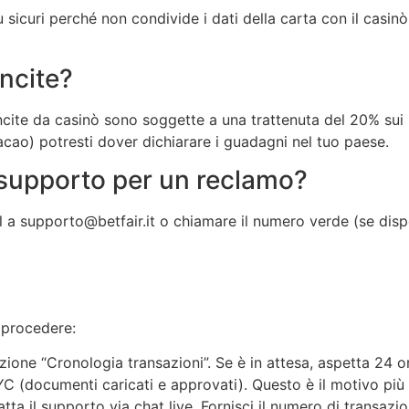
icuri perché non condivide i dati della carta con il casinò. 
incite?
vincite da casinò sono soggette a una trattenuta del 20% sui 
racao) potresti dover dichiarare i guadagni nel tuo paese.
 supporto per un reclamo?
ail a supporto@betfair.it o chiamare il numero verde (se dispo
 procedere:
ezione “Cronologia transazioni”. Se è in attesa, aspetta 24 o
KYC (documenti caricati e approvati). Questo è il motivo più
ta il supporto via chat live. Fornisci il numero di transazio