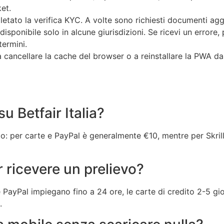
ket.
etato la verifica KYC. A volte sono richiesti documenti agg
disponibile solo in alcune giurisdizioni. Se ricevi un errore
termini.
cancellare la cache del browser o a reinstallare la PWA dal 
u Betfair Italia?
: per carte e PayPal è generalmente €10, mentre per Skrill 
 ricevere un prelievo?
yPal impiegano fino a 24 ore, le carte di credito 2-5 giorni
.