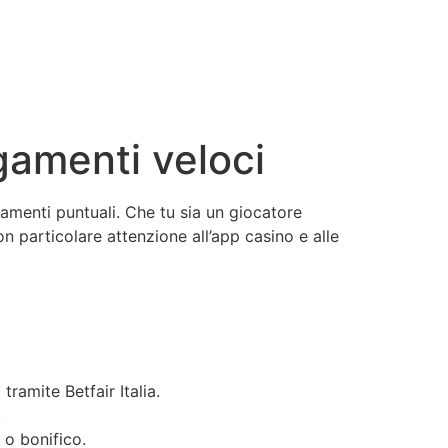
agamenti veloci
menti puntuali. Che tu sia un giocatore
on particolare attenzione all’app casino e alle
tramite Betfair Italia.
.
 o bonifico.