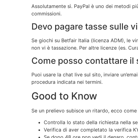
Assolutamente sì. PayPal è uno dei metodi più s
commissioni.
Devo pagare tasse sulle v
Se giochi su Betfair Italia (licenza ADM), le 
non vi è tassazione. Per altre licenze (es. Cu
Come posso contattare il
Puoi usare la chat live sul sito, inviare un’em
procedura indicata nei termini.
Good to Know
Se un prelievo subisce un ritardo, ecco come
Controlla lo stato della richiesta nella s
Verifica di aver completato la verifica 
Se dopo 48 ore non vedi il denaro, contat