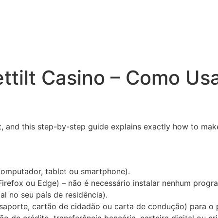
ettilt Casino – Como Us
, and this step-by-step guide explains exactly how to make
computador, tablet ou smartphone).
Firefox ou Edge) – não é necessário instalar nenhum progr
l no seu país de residência).
saporte, cartão de cidadão ou carta de condução) para o