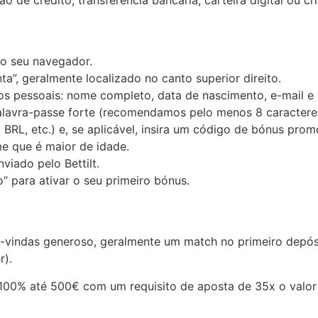
de crédito, transferência bancária, carteira digital ou c
 do seu navegador.
ta”, geralmente localizado no canto superior direito.
s pessoais: nome completo, data de nascimento, e-mail e 
alavra-passe forte (recomendamos pelo menos 8 caracteres
BRL, etc.) e, se aplicável, insira um código de bónus prom
e que é maior de idade.
nviado pelo Bettilt.
o” para ativar o seu primeiro bónus.
-vindas generoso, geralmente um match no primeiro depósit
r).
00% até 500€ com um requisito de aposta de 35x o valor