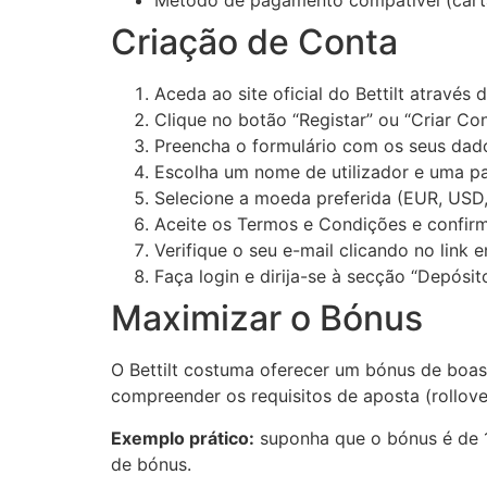
Método de pagamento compatível (cartão 
Criação de Conta
Aceda ao site oficial do Bettilt através
Clique no botão “Registar” ou “Criar Con
Preencha o formulário com os seus dado
Escolha um nome de utilizador e uma p
Selecione a moeda preferida (EUR, USD, 
Aceite os Termos e Condições e confirm
Verifique o seu e-mail clicando no link e
Faça login e dirija-se à secção “Depósit
Maximizar o Bónus
O Bettilt costuma oferecer um bónus de boas
compreender os requisitos de aposta (rollove
Exemplo prático:
suponha que o bónus é de 1
de bónus.