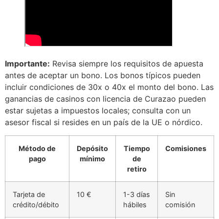
Importante:
Revisa siempre los requisitos de apuesta
antes de aceptar un bono. Los bonos típicos pueden
incluir condiciones de 30x o 40x el monto del bono. Las
ganancias de casinos con licencia de Curazao pueden
estar sujetas a impuestos locales; consulta con un
asesor fiscal si resides en un país de la UE o nórdico.
Método de
Depósito
Tiempo
Comisiones
pago
mínimo
de
retiro
Tarjeta de
10 €
1-3 días
Sin
crédito/débito
hábiles
comisión