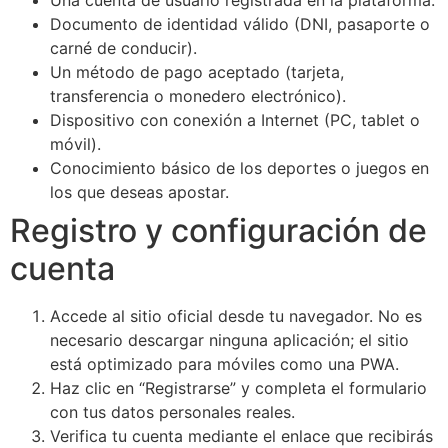
Una cuenta de usuario registrada en la plataforma.
Documento de identidad válido (DNI, pasaporte o
carné de conducir).
Un método de pago aceptado (tarjeta,
transferencia o monedero electrónico).
Dispositivo con conexión a Internet (PC, tablet o
móvil).
Conocimiento básico de los deportes o juegos en
los que deseas apostar.
Registro y configuración de
cuenta
Accede al sitio oficial desde tu navegador. No es
necesario descargar ninguna aplicación; el sitio
está optimizado para móviles como una PWA.
Haz clic en “Registrarse” y completa el formulario
con tus datos personales reales.
Verifica tu cuenta mediante el enlace que recibirás