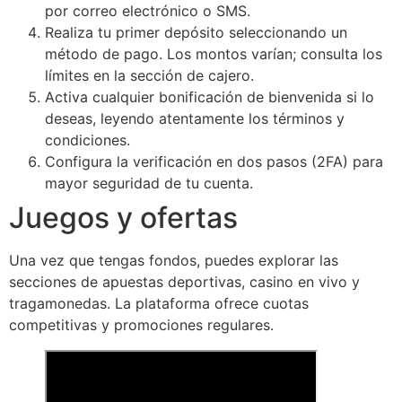
por correo electrónico o SMS.
Realiza tu primer depósito seleccionando un
método de pago. Los montos varían; consulta los
límites en la sección de cajero.
Activa cualquier bonificación de bienvenida si lo
deseas, leyendo atentamente los términos y
condiciones.
Configura la verificación en dos pasos (2FA) para
mayor seguridad de tu cuenta.
Juegos y ofertas
Una vez que tengas fondos, puedes explorar las
secciones de apuestas deportivas, casino en vivo y
tragamonedas. La plataforma ofrece cuotas
competitivas y promociones regulares.