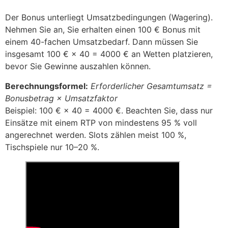
Der Bonus unterliegt Umsatzbedingungen (Wagering).
Nehmen Sie an, Sie erhalten einen 100 € Bonus mit
einem 40-fachen Umsatzbedarf. Dann müssen Sie
insgesamt 100 € × 40 = 4000 € an Wetten platzieren,
bevor Sie Gewinne auszahlen können.
Berechnungsformel:
Erforderlicher Gesamtumsatz =
Bonusbetrag × Umsatzfaktor
Beispiel: 100 € × 40 = 4000 €. Beachten Sie, dass nur
Einsätze mit einem RTP von mindestens 95 % voll
angerechnet werden. Slots zählen meist 100 %,
Tischspiele nur 10–20 %.