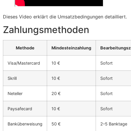
Dieses Video erklärt die Umsatzbedingungen detailliert.
Zahlungsmethoden
Methode
Mindesteinzahlung
Bearbeitungsz
Visa/Mastercard
10 €
Sofort
Skrill
10 €
Sofort
Neteller
20 €
Sofort
Paysafecard
10 €
Sofort
Banküberweisung
50 €
2–5 Banktage