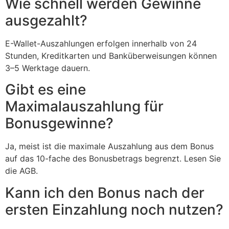
Wie schnell werden Gewinne
ausgezahlt?
E-Wallet-Auszahlungen erfolgen innerhalb von 24
Stunden, Kreditkarten und Banküberweisungen können
3–5 Werktage dauern.
Gibt es eine
Maximalauszahlung für
Bonusgewinne?
Ja, meist ist die maximale Auszahlung aus dem Bonus
auf das 10-fache des Bonusbetrags begrenzt. Lesen Sie
die AGB.
Kann ich den Bonus nach der
ersten Einzahlung noch nutzen?