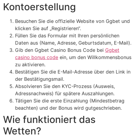
Kontoerstellung
Besuchen Sie die offizielle Website von Ggbet und
klicken Sie auf „Registrieren“.
Füllen Sie das Formular mit Ihren persönlichen
Daten aus (Name, Adresse, Geburtsdatum, E-Mail).
Gib den Ggbet Casino Bonus Code bei
Ggbet
casino bonus code
ein, um den Willkommensbonus
zu aktivieren.
Bestätigen Sie die E-Mail-Adresse über den Link in
der Bestätigungsmail.
Absolvieren Sie den KYC-Prozess (Ausweis,
Adressnachweis) für spätere Auszahlungen.
Tätigen Sie die erste Einzahlung (Mindestbetrag
beachten) und der Bonus wird gutgeschrieben.
Wie funktioniert das
Wetten?