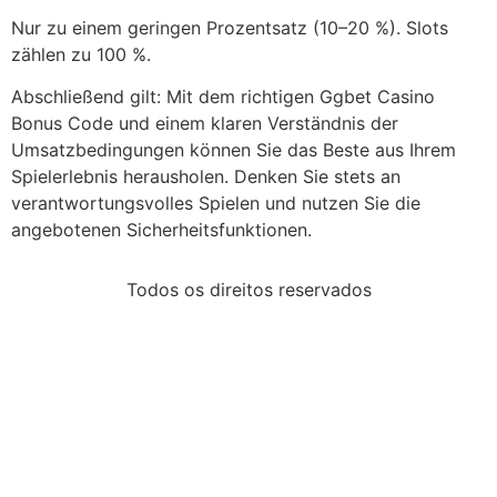
Nur zu einem geringen Prozentsatz (10–20 %). Slots
zählen zu 100 %.
Abschließend gilt: Mit dem richtigen Ggbet Casino
Bonus Code und einem klaren Verständnis der
Umsatzbedingungen können Sie das Beste aus Ihrem
Spielerlebnis herausholen. Denken Sie stets an
verantwortungsvolles Spielen und nutzen Sie die
angebotenen Sicherheitsfunktionen.
Todos os direitos reservados