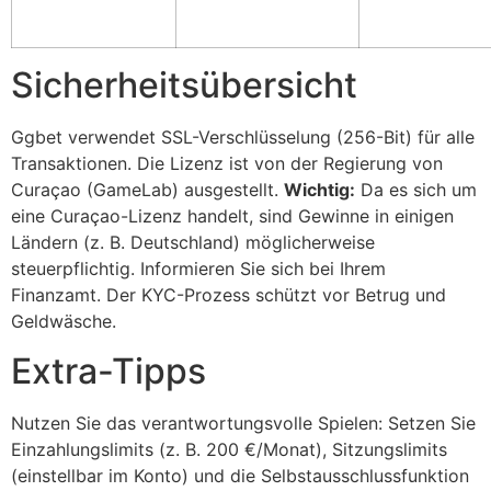
Sicherheitsübersicht
Ggbet verwendet SSL-Verschlüsselung (256-Bit) für alle
Transaktionen. Die Lizenz ist von der Regierung von
Curaçao (GameLab) ausgestellt.
Wichtig:
Da es sich um
eine Curaçao-Lizenz handelt, sind Gewinne in einigen
Ländern (z. B. Deutschland) möglicherweise
steuerpflichtig. Informieren Sie sich bei Ihrem
Finanzamt. Der KYC-Prozess schützt vor Betrug und
Geldwäsche.
Extra-Tipps
Nutzen Sie das verantwortungsvolle Spielen: Setzen Sie
Einzahlungslimits (z. B. 200 €/Monat), Sitzungslimits
(einstellbar im Konto) und die Selbstausschlussfunktion