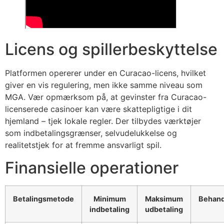
Licens og spillerbeskyttelse
Platformen opererer under en Curacao-licens, hvilket
giver en vis regulering, men ikke samme niveau som
MGA. Vær opmærksom på, at gevinster fra Curacao-
licenserede casinoer kan være skattepligtige i dit
hjemland – tjek lokale regler. Der tilbydes værktøjer
som indbetalingsgrænser, selvudelukkelse og
realitetstjek for at fremme ansvarligt spil.
Finansielle operationer
Betalingsmetode
Minimum
Maksimum
Behand
indbetaling
udbetaling