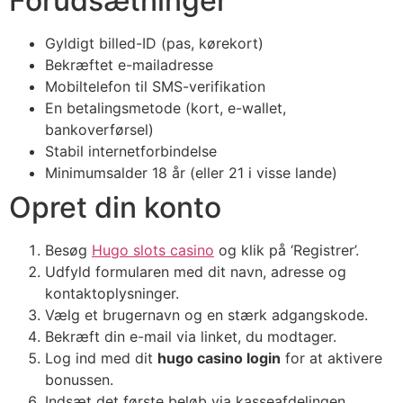
Forudsætninger
Gyldigt billed-ID (pas, kørekort)
Bekræftet e-mailadresse
Mobiltelefon til SMS-verifikation
En betalingsmetode (kort, e-wallet,
bankoverførsel)
Stabil internetforbindelse
Minimumsalder 18 år (eller 21 i visse lande)
Opret din konto
Besøg
Hugo slots casino
og klik på ‘Registrer’.
Udfyld formularen med dit navn, adresse og
kontaktoplysninger.
Vælg et brugernavn og en stærk adgangskode.
Bekræft din e-mail via linket, du modtager.
Log ind med dit
hugo casino login
for at aktivere
bonussen.
Indsæt det første beløb via kasseafdelingen.