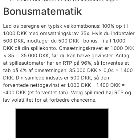
Bonusmatematik
Lad os beregne en typisk velkomstbonus: 100% op til
1.000 DKK med omsætningskrav 35x. Hvis du indbetaler
500 DKK, modtager du 500 DKK i bonus – i alt 1.000
DKK på din spillekonto. Omsætningskravet er 1.000 DKK
× 35 = 35.000 DKK, før du kan hæve gevinster. Antag
at spilleautomater har en RTP på 96%, så forventes et
tab på 4% af omsætningen: 35.000 DKK × 0,04 = 1.400
DKK. Din samlede indsats er 500 DKK, så den
forventede nettogevinst er 1.000 DKK – 1.400 DKK =
-400 DKK (et forventet tab). Vælg spil med høj RTP og
lav volatilitet for at forbedre chancerne.