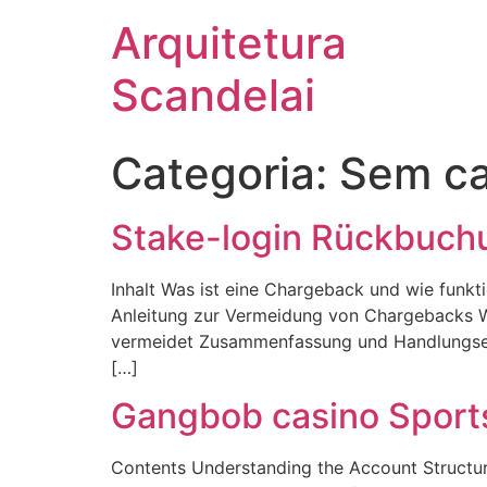
Arquitetura
Scandelai
Categoria:
Sem ca
Stake-login Rückbuch
Inhalt Was ist eine Chargeback und wie funkt
Anleitung zur Vermeidung von Chargebacks W
vermeidet Zusammenfassung und Handlungsemp
[…]
Gangbob casino Sports
Contents Understanding the Account Structu