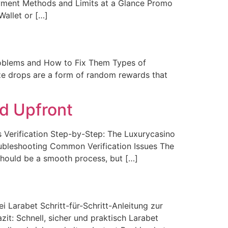
ayment Methods and Limits at a Glance Promo
allet or […]
oblems and How to Fix Them Types of
ze drops are a form of random rewards that
d Upfront
Verification Step-by-Step: The Luxurycasino
ubleshooting Common Verification Issues The
hould be a smooth process, but […]
ei Larabet Schritt-für-Schritt-Anleitung zur
t: Schnell, sicher und praktisch Larabet