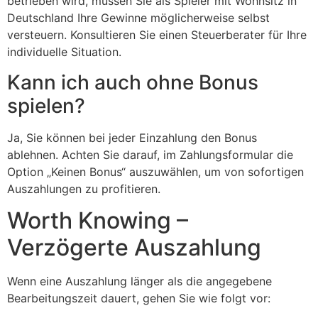
betrieben wird, müssen Sie als Spieler mit Wohnsitz in
Deutschland Ihre Gewinne möglicherweise selbst
versteuern. Konsultieren Sie einen Steuerberater für Ihre
individuelle Situation.
Kann ich auch ohne Bonus
spielen?
Ja, Sie können bei jeder Einzahlung den Bonus
ablehnen. Achten Sie darauf, im Zahlungsformular die
Option „Keinen Bonus“ auszuwählen, um von sofortigen
Auszahlungen zu profitieren.
Worth Knowing –
Verzögerte Auszahlung
Wenn eine Auszahlung länger als die angegebene
Bearbeitungszeit dauert, gehen Sie wie folgt vor: