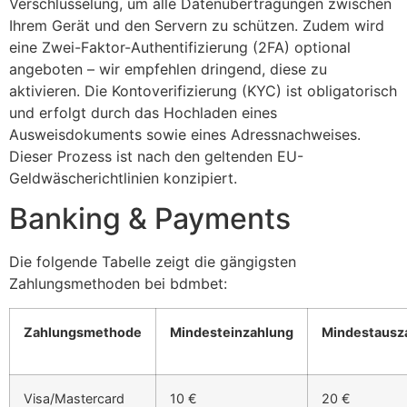
Verschlüsselung, um alle Datenübertragungen zwischen
Ihrem Gerät und den Servern zu schützen. Zudem wird
eine Zwei-Faktor-Authentifizierung (2FA) optional
angeboten – wir empfehlen dringend, diese zu
aktivieren. Die Kontoverifizierung (KYC) ist obligatorisch
und erfolgt durch das Hochladen eines
Ausweisdokuments sowie eines Adressnachweises.
Dieser Prozess ist nach den geltenden EU-
Geldwäscherichtlinien konzipiert.
Banking & Payments
Die folgende Tabelle zeigt die gängigsten
Zahlungsmethoden bei bdmbet:
Zahlungsmethode
Mindesteinzahlung
Mindestausz
Visa/Mastercard
10 €
20 €