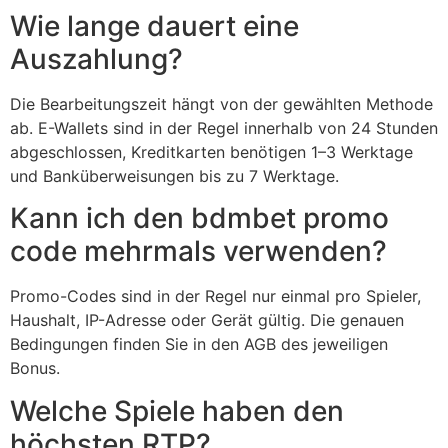
Wie lange dauert eine
Auszahlung?
Die Bearbeitungszeit hängt von der gewählten Methode
ab. E-Wallets sind in der Regel innerhalb von 24 Stunden
abgeschlossen, Kreditkarten benötigen 1–3 Werktage
und Banküberweisungen bis zu 7 Werktage.
Kann ich den bdmbet promo
code mehrmals verwenden?
Promo-Codes sind in der Regel nur einmal pro Spieler,
Haushalt, IP-Adresse oder Gerät gültig. Die genauen
Bedingungen finden Sie in den AGB des jeweiligen
Bonus.
Welche Spiele haben den
höchsten RTP?