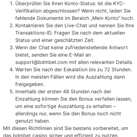
Überprüfen Sie Ihren Konto-Status: Ist die KYC-
Verifikation abgeschlossen? Wenn nicht, laden Sie
fehlende Dokumente im Bereich „Mein Konto“ hoch.
Kontaktieren Sie den Live-Chat und nennen Sie Ihre
Transaktions-ID. Fragen Sie nach dem aktuellen
Status und einer geschätzten Zeit.
Wenn der Chat keine zufriedenstellende Antwort
bietet, senden Sie eine E-Mail an
support@bdmbet.com mit allen relevanten Details.
Warten Sie nach der Eskalation bis zu 72 Stunden.
In den meisten Fällen wird die Auszahlung dann
freigegeben.
Innerhalb der ersten 48 Stunden nach der
Einzahlung können Sie den Bonus verfallen lassen,
um eine sofortige Auszahlung zu erhalten –
allerdings nur, wenn Sie den Bonus noch nicht
genutzt haben.
Mit diesen Richtlinien sind Sie bestens vorbereitet, um
das bdmbet casino sicher und effizient zu nutzen.